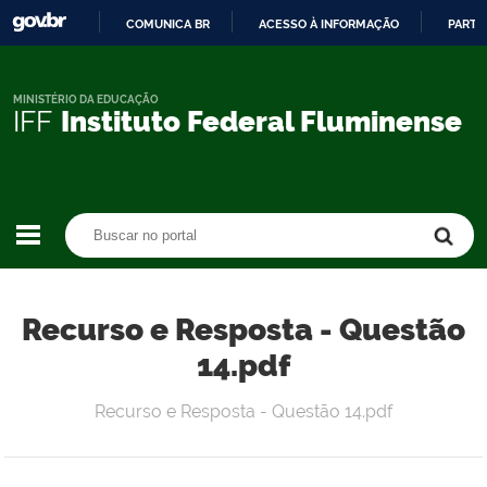
COMUNICA BR
ACESSO À INFORMAÇÃO
PARTI
IR
PARA
O
MINISTÉRIO DA EDUCAÇÃO
IFF
Instituto Federal Fluminense
CONTEÚDO
Buscar no portal
Buscar no portal
Recurso e Resposta - Questão
14.pdf
Recurso e Resposta - Questão 14.pdf