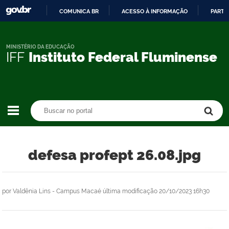
COMUNICA BR
ACESSO À INFORMAÇÃO
PARTI
IR
PARA
O
MINISTÉRIO DA EDUCAÇÃO
IFF
Instituto Federal Fluminense
CONTEÚDO
Buscar no portal
Buscar no portal
defesa profept 26.08.jpg
por
Valdênia Lins - Campus Macaé
última modificação
20/10/2023 16h30