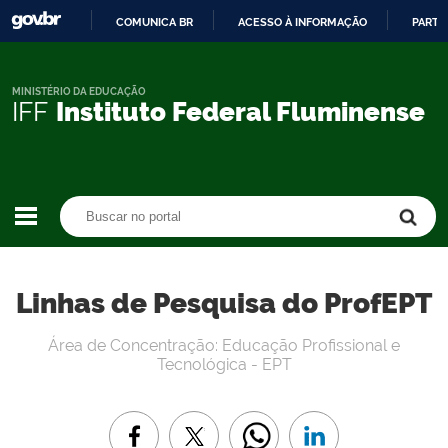
COMUNICA BR
ACESSO À INFORMAÇÃO
PARTI
IR
PARA
O
MINISTÉRIO DA EDUCAÇÃO
IFF
Instituto Federal Fluminense
CONTEÚDO
Buscar no portal
Buscar no portal
Linhas de Pesquisa do ProfEPT
Área de Concentração: Educação Profissional e
Tecnológica - EPT