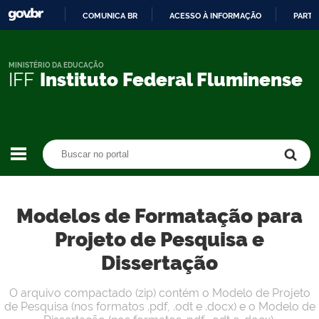
COMUNICA BR
ACESSO À INFORMAÇÃO
PARTI
IR
PARA
O
MINISTÉRIO DA EDUCAÇÃO
IFF
Instituto Federal Fluminense
CONTEÚDO
Buscar no portal
Buscar no portal
Modelos de Formatação para
Projeto de Pesquisa e
Dissertação
O arquivo compactado (zip) contém o Modelo de Projeto
de Pesquisa (nos formatos .pdf, .odt e .docx) e o Modelo de