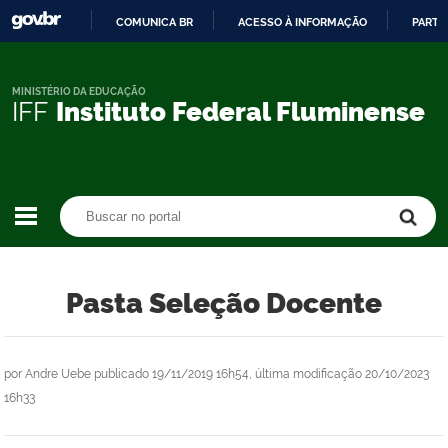
COMUNICA BR
ACESSO À INFORMAÇÃO
PARTI
IR
PARA
O
MINISTÉRIO DA EDUCAÇÃO
IFF
Instituto Federal Fluminense
CONTEÚDO
Buscar no portal
Buscar no portal
Pasta Seleção Docente
por
Andre Uebe
publicado
19/11/2019 16h54,
última modificação
20/10/2023
16h33