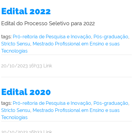
Edital 2022
Edital do Processo Seletivo para 2022
tags:
Pró-reitoria de Pesquisa e Inovação
,
Pós-graduação
,
Stricto Sensu
,
Mestrado Profissional em Ensino e suas
Tecnologias
por
publicado
20/10/2023
16h33
Link
Andre
Uebe
Edital 2020
tags:
Pró-reitoria de Pesquisa e Inovação
,
Pós-graduação
,
Stricto Sensu
,
Mestrado Profissional em Ensino e suas
Tecnologias
por
publicado
20/10/2023
16h33
Link