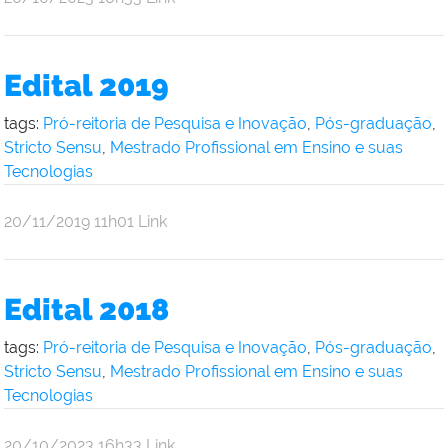
Andre
Uebe
Edital 2019
tags:
Pró-reitoria de Pesquisa e Inovação
,
Pós-graduação
,
Stricto Sensu
,
Mestrado Profissional em Ensino e suas
Tecnologias
por
publicado
20/11/2019
11h01
Link
Andre
Uebe
Edital 2018
tags:
Pró-reitoria de Pesquisa e Inovação
,
Pós-graduação
,
Stricto Sensu
,
Mestrado Profissional em Ensino e suas
Tecnologias
por
publicado
20/10/2023
16h33
Link