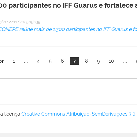
0 participantes no IFF Guarus e fortalece 
ação
12/11/2025 15h39
 CONEPE reúne mais de 1.300 participantes no IFF Guarus e fo
or
1
...
4
5
6
7
8
9
10
...
a licença
Creative Commons Atribuição-SemDerivações 3.0