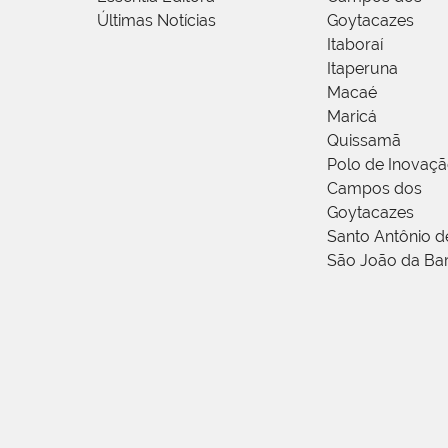
Últimas Notícias
Goytacazes
Itaboraí
Itaperuna
Macaé
Maricá
Quissamã
Polo de Inovaç
Campos dos
Goytacazes
Santo Antônio 
São João da Ba