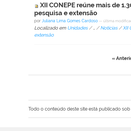
XII CONEPE reúne mais de 1.30
pesquisa e extensão
por
Juliana Lima Gomes Cardoso
—
última modific
Localizado em
Unidades
/
…
/
Notícias
/
XII
extensão
« Anteri
Todo o conteúdo deste site está publicado sob 