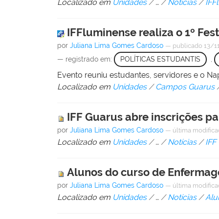
Localizado em
Unidades
/
…
/
Notícias
/
IFF
IFFluminense realiza o 1º Fes
por
Juliana Lima Gomes Cardoso
—
publicado
13/1
— registrado em:
POLÍTICAS ESTUDANTIS
,
Evento reuniu estudantes, servidores e o N
Localizado em
Unidades
/
Campos Guarus
IFF Guarus abre inscrições p
por
Juliana Lima Gomes Cardoso
—
última modific
Localizado em
Unidades
/
…
/
Notícias
/
IFF
Alunos do curso de Enfermag
por
Juliana Lima Gomes Cardoso
—
última modific
Localizado em
Unidades
/
…
/
Notícias
/
Alu