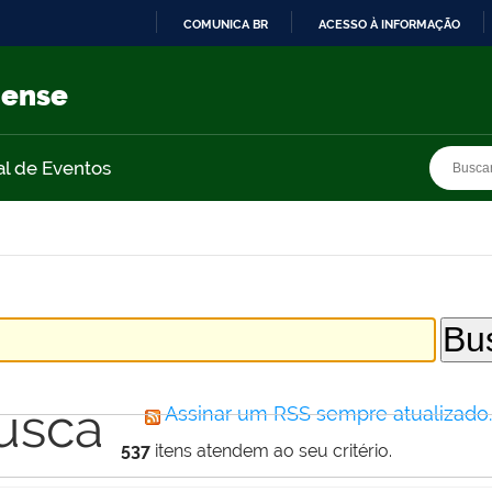
COMUNICA BR
ACESSO À INFORMAÇÃO
IR
PARA
nense
O
CONTEÚDO
Busca
Busca
al de Eventos
usca
Assinar um RSS sempre atualizado
537
itens atendem ao seu critério.