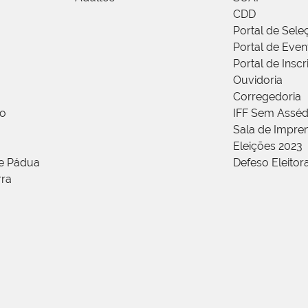
CDD
Portal de Sele
Portal de Even
Portal de Insc
Ouvidoria
Corregedoria
ão
IFF Sem Asséd
Sala de Impren
Eleições 2023
de Pádua
Defeso Eleitor
rra