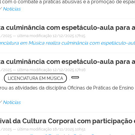
l com o combate a práticas abusivas e a promoção de espaç
/
Notícias
za culminância com espetáculo-aula para 
1/2025
—
última modificação
12/12/2025 17h15
enciatura em Música realiza culminância com espetáculo-aul
za culminância com espetáculo-aula para 
1/2025
—
última modificação
12/12/2025 17h16
,
LICENCIATURA EM MÚSICA
,
ou as atividades da disciplina Oficinas de Práticas de Ensin
/
Notícias
tival da Cultura Corporal com participação 
1/2025
—
última modificação
18/11/2025 10h51