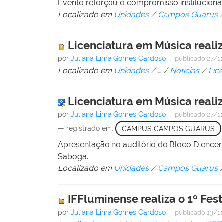
Evento reforçou o compromisso instituciona
Localizado em
Unidades
/
Campos Guarus
Licenciatura em Música reali
por
Juliana Lima Gomes Cardoso
—
publicado
27/1
Localizado em
Unidades
/
…
/
Notícias
/
Lic
Licenciatura em Música reali
por
Juliana Lima Gomes Cardoso
—
publicado
27/1
— registrado em:
CAMPUS CAMPOS GUARUS
Apresentação no auditório do Bloco D encerr
Saboga.
Localizado em
Unidades
/
Campos Guarus
IFFluminense realiza o 1º Fes
por
Juliana Lima Gomes Cardoso
—
publicado
13/1