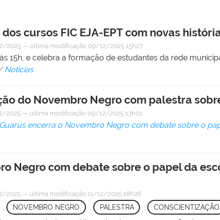
 dos cursos FIC EJA-EPT com novas históri
2/2025
—
última modificação
09/12/2025 15h27
s 15h, e celebra a formação de estudantes da rede municipal
/
Notícias
ão do Novembro Negro com palestra sobre
2/2025
—
última modificação
09/12/2025 13h01
 Guarus encerra o Novembro Negro com debate sobre o pape
ro Negro com debate sobre o papel da esc
2/2025
—
última modificação
11/12/2025 18h26
,
NOVEMBRO NEGRO
,
PALESTRA
,
CONSCIENTIZAÇÃO