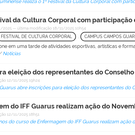
luminense realiza o 1º Festival da Cultura Corporal com parti
tival da Cultura Corporal com participação 
1/2025
—
última modificação
18/11/2025 10h54
FESTIVAL DE CULTURA CORPORAL
,
CAMPUS CAMPOS GUAR
apne em uma tarde de atividades esportivas, artísticas e f
/
Notícias
ara eleição dos representantes do Conselh
ação
12/11/2025 19h24
 Guarus abre inscrições para eleição dos representantes do
em do IFF Guarus realizam ação do Novem
ação
12/11/2025 18h51
nos do curso de Enfermagem do IFF Guarus realizam ação