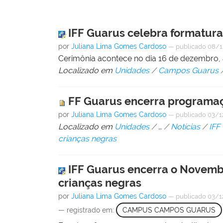
IFF Guarus celebra formatura
por
Juliana Lima Gomes Cardoso
—
publicado
08/1
Cerimônia acontece no dia 16 de dezembro, à
Localizado em
Unidades
/
Campos Guarus
FF Guarus encerra programaç
por
Juliana Lima Gomes Cardoso
—
publicado
03/1
Localizado em
Unidades
/
…
/
Notícias
/
IFF
crianças negras
IFF Guarus encerra o Novemb
crianças negras
por
Juliana Lima Gomes Cardoso
—
publicado
03/1
— registrado em:
CAMPUS CAMPOS GUARUS