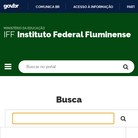
COMUNICA BR
ACESSO À INFORMAÇÃO
PARTI
IR
PARA
O
MINISTÉRIO DA EDUCAÇÃO
IFF
Instituto Federal Fluminense
CONTEÚDO
Buscar no portal
Buscar no portal
Busca