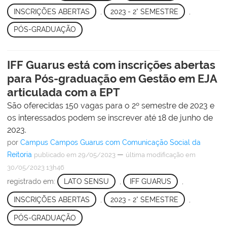
INSCRIÇÕES ABERTAS
,
2023 - 2° SEMESTRE
,
PÓS-GRADUAÇÃO
IFF Guarus está com inscrições abertas
para Pós-graduação em Gestão em EJA
articulada com a EPT
São oferecidas 150 vagas para o 2º semestre de 2023 e
os interessados podem se inscrever até 18 de junho de
2023.
por
Campus Campos Guarus com Comunicação Social da
Reitoria
—
publicado
em 29/05/2023
última modificação
em
30/05/2023 13h46
registrado em:
LATO SENSU
,
IFF GUARUS
,
INSCRIÇÕES ABERTAS
,
2023 - 2° SEMESTRE
,
PÓS-GRADUAÇÃO