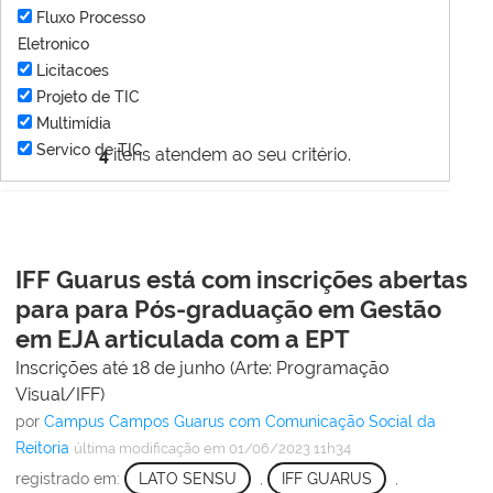
Fluxo Processo
Eletronico
Licitacoes
Projeto de TIC
Multimídia
Servico de TIC
4
itens atendem ao seu critério.
IFF Guarus está com inscrições abertas
para para Pós-graduação em Gestão
em EJA articulada com a EPT
Inscrições até 18 de junho (Arte: Programação
Visual/IFF)
por
Campus Campos Guarus com Comunicação Social da
Reitoria
última modificação
em 01/06/2023 11h34
registrado em:
LATO SENSU
,
IFF GUARUS
,