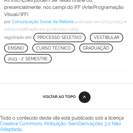
As inscrições podem ser feitas online ou,
presencialmente, nos campi do IFF (Arte:Programação
Visual/IFF)
por
Comunicação Social da Reitoria
—
publicado
em 07/03/2023
última modificação
em 31/08/2023 13h15
registrado em:
PROCESSO SELETIVO
,
VESTIBULAR
,
ENSINO
,
CURSO TÉCNICO
,
GRADUAÇÃO
,
2023 - 2° SEMESTRE
VOLTAR AO TOPO
Todo o conteúdo deste site está publicado sob a licença
Creative Commons Atribuição-SemDerivações 3.0 Não
Adaptada
.