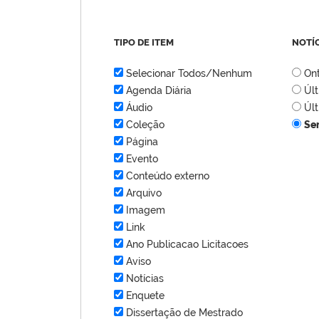
TIPO DE ITEM
NOTÍ
Selecionar Todos/Nenhum
On
Agenda Diária
Úl
Áudio
Úl
Coleção
Se
Página
Evento
Conteúdo externo
Arquivo
Imagem
Link
Ano Publicacao Licitacoes
Aviso
Notícias
Enquete
Dissertação de Mestrado