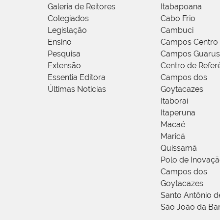
Galeria de Reitores
Itabapoana
Colegiados
Cabo Frio
Legislação
Cambuci
Ensino
Campos Centro
Pesquisa
Campos Guarus
Extensão
Centro de Refer
Essentia Editora
Campos dos
Últimas Notícias
Goytacazes
Itaboraí
Itaperuna
Macaé
Maricá
Quissamã
Polo de Inovaç
Campos dos
Goytacazes
Santo Antônio 
São João da Ba