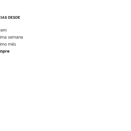
CIAS DESDE
tem
tima semana
timo mês
mpre