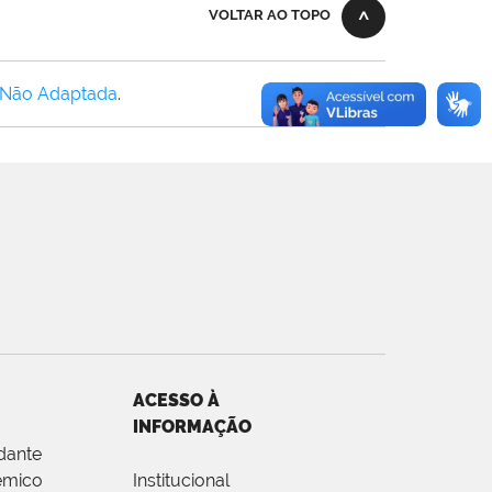
VOLTAR AO TOPO
 Não Adaptada
.
ACESSO À
INFORMAÇÃO
dante
êmico
Institucional