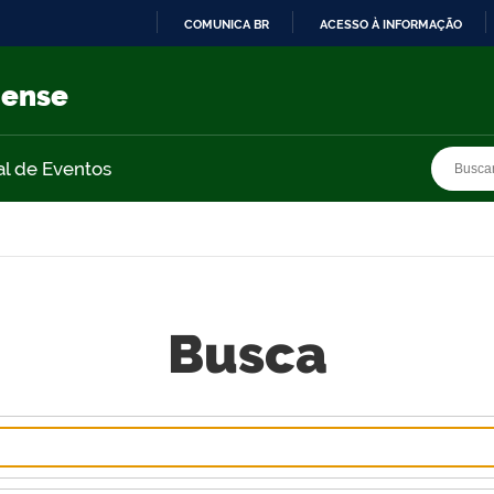
COMUNICA BR
ACESSO À INFORMAÇÃO
IR
PARA
nense
O
CONTEÚDO
Busca
Busca
al de Eventos
Busca