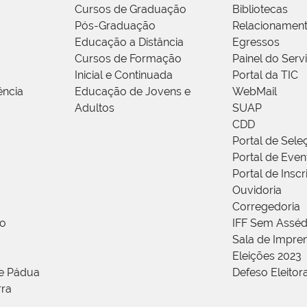
Cursos de Graduação
Bibliotecas
Pós-Graduação
Relacionamen
Educação a Distância
Egressos
Cursos de Formação
Painel do Serv
Inicial e Continuada
Portal da TIC
ência
Educação de Jovens e
WebMail
Adultos
SUAP
CDD
Portal de Sele
Portal de Even
Portal de Insc
Ouvidoria
Corregedoria
ão
IFF Sem Asséd
Sala de Impren
Eleições 2023
de Pádua
Defeso Eleitor
rra