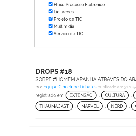
Fluxo Processo Eletronico
Licitacoes
Projeto de TIC
Multimídia
Servico de TIC
DROPS #18
SOBRE #HOMEM ARANHA ATRAVÉS DO AR
por
Equipe Cineclube Debates
publicado
em 31/05
registrado em:
EXTENSÃO
,
CULTURA
,
THAUMACAST
,
MARVEL
,
NERD
,