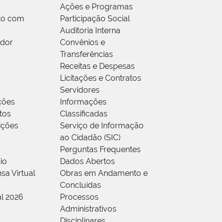
Ações e Programas
to com
Participação Social
Auditoria Interna
idor
Convênios e
Transferências
Receitas e Despesas
Licitações e Contratos
Servidores
ções
Informações
tos
Classificadas
rições
Serviço de Informação
ao Cidadão (SIC)
Perguntas Frequentes
io
Dados Abertos
sa Virtual
Obras em Andamento e
Concluídas
al 2026
Processos
Administrativos
Disciplinares