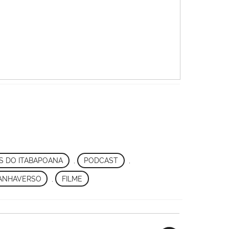
S DO ITABAPOANA
,
PODCAST
,
ANHAVERSO
,
FILME