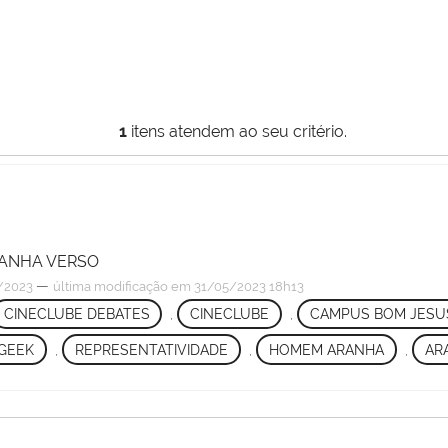
1
itens atendem ao seu critério.
ANHA VERSO
—
/2023
última modificação
em 31/05/2023 18h13
CINECLUBE DEBATES
,
CINECLUBE
,
CAMPUS BOM JESU
GEEK
,
REPRESENTATIVIDADE
,
HOMEM ARANHA
,
AR