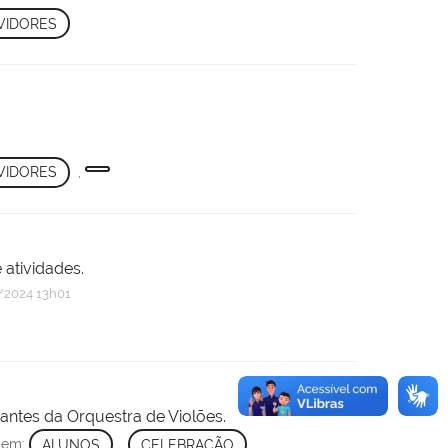
VIDORES
.
VIDORES
,
atividades.
2024 13h01
ntes da Orquestra de Violões.
o em:
ALUNOS
,
CELEBRAÇÃO
,