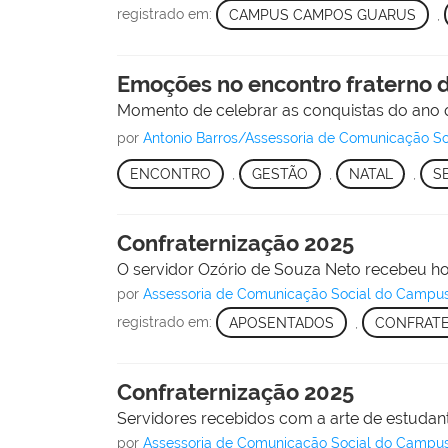
registrado em:
CAMPUS CAMPOS GUARUS
,
Emoções no encontro fraterno d
Momento de celebrar as conquistas do ano
por
Antonio Barros/Assessoria de Comunicação 
ENCONTRO
,
GESTÃO
,
NATAL
,
S
Confraternização 2025
O servidor Ozório de Souza Neto recebeu h
por
Assessoria de Comunicação Social do Campu
registrado em:
APOSENTADOS
,
CONFRATE
Confraternização 2025
Servidores recebidos com a arte de estudante
por
Assessoria de Comunicação Social do Campu