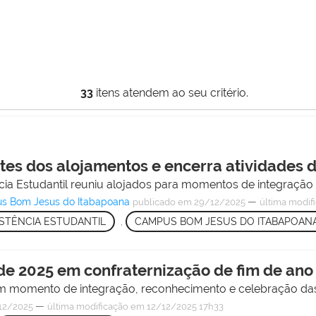
33
itens atendem ao seu critério.
tes dos alojamentos e encerra atividades 
ncia Estudantil reuniu alojados para momentos de integraçã
us Bom Jesus do Itabapoana
—
publicado
em 29/12/2025
última modif
ISTÊNCIA ESTUDANTIL
,
CAMPUS BOM JESUS DO ITABAPOAN
de 2025 em confraternização de fim de ano
em momento de integração, reconhecimento e celebração da
—
12/2025
última modificação
em 12/12/2025 17h33