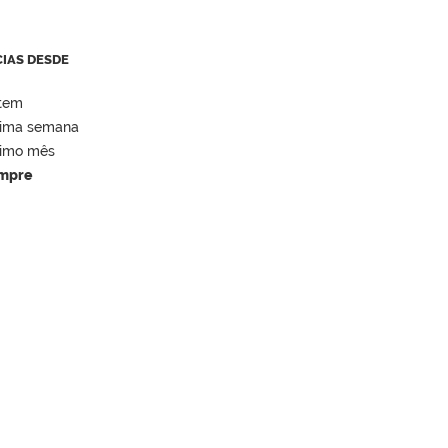
CIAS DESDE
tem
tima semana
timo mês
mpre