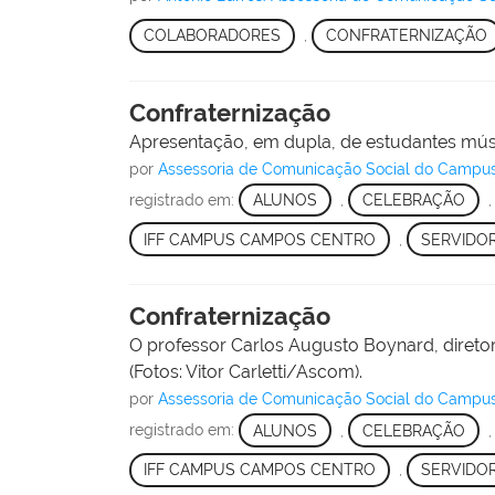
COLABORADORES
,
CONFRATERNIZAÇÃO
Confraternização
Apresentação, em dupla, de estudantes músic
por
Assessoria de Comunicação Social do Campu
registrado em:
ALUNOS
,
CELEBRAÇÃO
IFF CAMPUS CAMPOS CENTRO
,
SERVIDO
Confraternização
O professor Carlos Augusto Boynard, diret
(Fotos: Vitor Carletti/Ascom).
por
Assessoria de Comunicação Social do Campu
registrado em:
ALUNOS
,
CELEBRAÇÃO
IFF CAMPUS CAMPOS CENTRO
,
SERVIDO