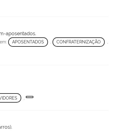
ém-aposentados.
 em:
APOSENTADOS
,
CONFRATERNIZAÇÃO
,
VIDORES
,
rros).