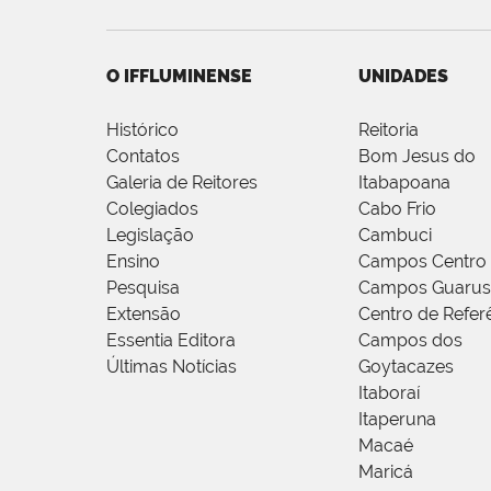
O IFFLUMINENSE
UNIDADES
Histórico
Reitoria
Contatos
Bom Jesus do
Galeria de Reitores
Itabapoana
Colegiados
Cabo Frio
Legislação
Cambuci
Ensino
Campos Centro
Pesquisa
Campos Guarus
Extensão
Centro de Refer
Essentia Editora
Campos dos
Últimas Notícias
Goytacazes
Itaboraí
Itaperuna
Macaé
Maricá