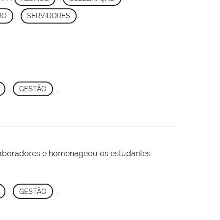
RO
,
SERVIDORES
,
GESTÃO
,
olaboradores e homenageou os estudantes
,
GESTÃO
,