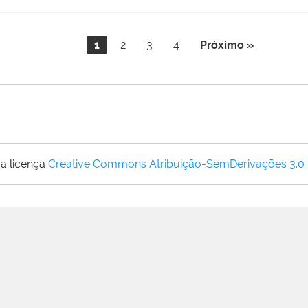
1
2
3
4
Próximo »
a licença
Creative Commons Atribuição-SemDerivações 3.0