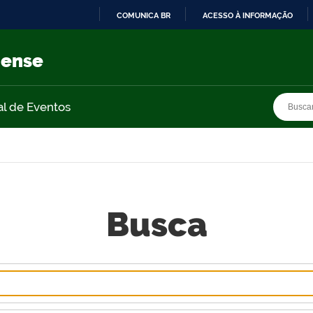
COMUNICA BR
ACESSO À INFORMAÇÃO
IR
PARA
nense
O
CONTEÚDO
Busca
Busca
al de Eventos
Busca