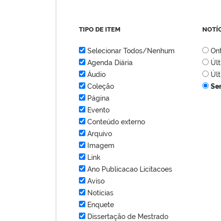
TIPO DE ITEM
NOTÍ
Selecionar Todos/Nenhum
On
Agenda Diária
Úl
Áudio
Úl
Coleção
Se
Página
Evento
Conteúdo externo
Arquivo
Imagem
Link
Ano Publicacao Licitacoes
Aviso
Notícias
Enquete
Dissertação de Mestrado