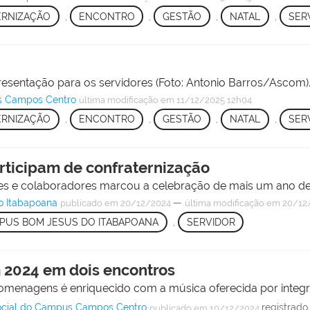
RNIZAÇÃO
,
ENCONTRO
,
GESTÃO
,
NATAL
,
SER
esentação para os servidores (Foto: Antonio Barros/Ascom)
s Campos Centro
última modificação
em 11/12/2025 12h04
RNIZAÇÃO
,
ENCONTRO
,
GESTÃO
,
NATAL
,
SER
rticipam de confraternização
s e colaboradores marcou a celebração de mais um ano de 
o Itabapoana
—
publicado
em 20/12/2024
última modificação
em 20/12/
PUS BOM JESUS DO ITABAPOANA
,
SERVIDOR
 2024 em dois encontros
enagens é enriquecido com a música oferecida por integra
Social do Campus Campos Centro
registrad
publicado
em 10/12/2024