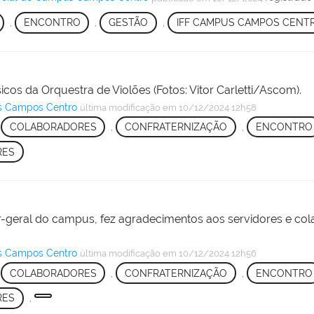
,
ENCONTRO
,
GESTÃO
,
IFF CAMPUS CAMPOS CENT
os da Orquestra de Violões (Fotos: Vitor Carletti/Ascom).
s Campos Centro
última modificação
em 10/12/2024 12h58
,
COLABORADORES
,
CONFRATERNIZAÇÃO
,
ENCONTRO
RES
or-geral do campus, fez agradecimentos aos servidores e c
s Campos Centro
última modificação
em 10/12/2024 12h56
,
COLABORADORES
,
CONFRATERNIZAÇÃO
,
ENCONTRO
RES
,