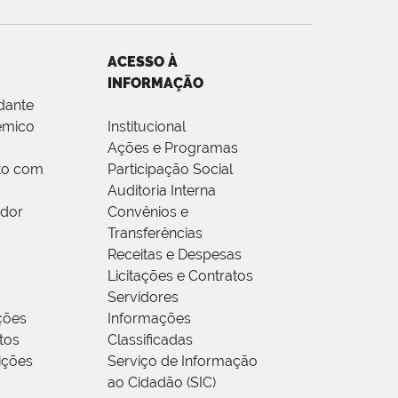
ACESSO À
INFORMAÇÃO
dante
êmico
Institucional
Ações e Programas
to com
Participação Social
Auditoria Interna
idor
Convênios e
Transferências
Receitas e Despesas
Licitações e Contratos
Servidores
ções
Informações
tos
Classificadas
rições
Serviço de Informação
ao Cidadão (SIC)