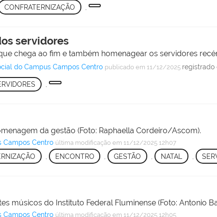
CONFRATERNIZAÇÃO
,
os servidores
 que chega ao fim e também homenagear os servidores rec
Social do Campus Campos Centro
registrado
publicado
em 11/12/2025
ERVIDORES
,
omenagem da gestão (Foto: Raphaella Cordeiro/Ascom).
s Campos Centro
última modificação
em 11/12/2025 12h07
RNIZAÇÃO
,
ENCONTRO
,
GESTÃO
,
NATAL
,
SER
s músicos do Instituto Federal Fluminense (Foto: Antonio Ba
s Campos Centro
última modificação
em 11/12/2025 12h05