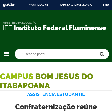
COMUNICA BR
ACESSO À INFORMAÇÃO
PARTI
IR
PARA
O
MINISTÉRIO DA EDUCAÇÃO
IFF
Instituto Federal Fluminense
CONTEÚDO
Buscar no portal
Buscar no portal
CAMPUS
BOM JESUS DO
ITABAPOANA
ASSISTÊNCIA ESTUDANTIL
Confraternização reúne