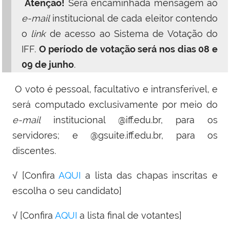
Atenção!
Será encaminhada mensagem ao
e-mail
institucional de cada eleitor contendo
o
link
de acesso ao Sistema de Votação do
IFF.
O período de votação será nos dias 08 e
09 de junho
.
O voto é pessoal, facultativo e intransferível, e
será computado exclusivamente por meio do
e-mail
institucional @iff.edu.br, para os
servidores; e @gsuite.iff.edu.br, para os
discentes.
√ [Confira
AQUI
a lista das chapas inscritas e
escolha o seu candidato]
√
[Confira
AQUI
a lista final de votantes]