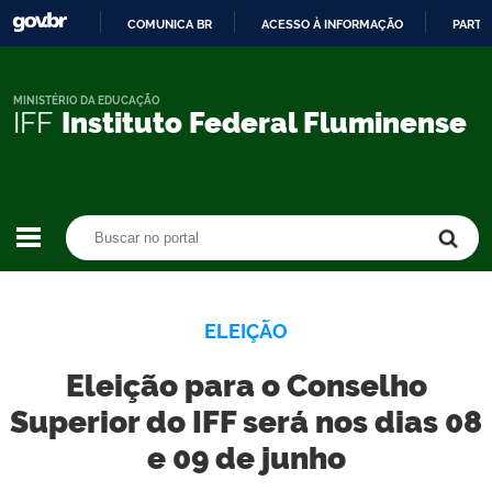
COMUNICA BR
ACESSO À INFORMAÇÃO
PARTI
IR
PARA
O
MINISTÉRIO DA EDUCAÇÃO
IFF
Instituto Federal Fluminense
CONTEÚDO
Buscar no portal
Buscar no portal
ELEIÇÃO
Eleição para o Conselho
Superior do IFF será nos dias 08
e 09 de junho