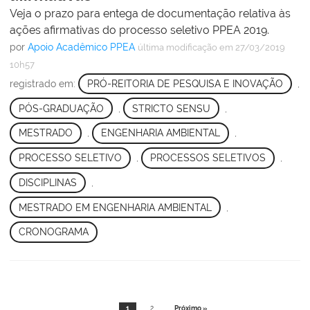
Veja o prazo para entega de documentação relativa às
ações afirmativas do processo seletivo PPEA 2019.
por
Apoio Acadêmico PPEA
última modificação
em 27/03/2019
10h57
registrado em:
PRÓ-REITORIA DE PESQUISA E INOVAÇÃO
,
PÓS-GRADUAÇÃO
,
STRICTO SENSU
,
MESTRADO
,
ENGENHARIA AMBIENTAL
,
PROCESSO SELETIVO
,
PROCESSOS SELETIVOS
,
DISCIPLINAS
,
MESTRADO EM ENGENHARIA AMBIENTAL
,
CRONOGRAMA
1
2
Próximo »