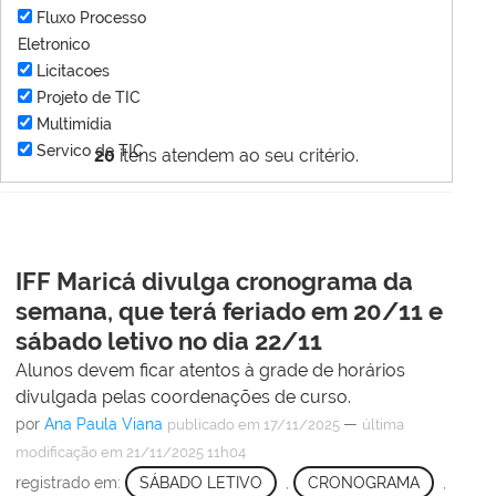
Fluxo Processo
Eletronico
Licitacoes
Projeto de TIC
Multimídia
Servico de TIC
20
itens atendem ao seu critério.
IFF Maricá divulga cronograma da
semana, que terá feriado em 20/11 e
sábado letivo no dia 22/11
Alunos devem ficar atentos à grade de horários
divulgada pelas coordenações de curso.
por
Ana Paula Viana
—
publicado
em 17/11/2025
última
modificação
em 21/11/2025 11h04
registrado em:
SÁBADO LETIVO
,
CRONOGRAMA
,