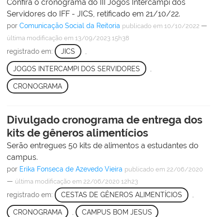
Confira o cronograma do III Jogos Intercampi dos
Servidores do IFF - JICS, retificado em 21/10/22.
por
Comunicação Social da Reitoria
—
publicado
em 10/10/2022
última modificação
em 13/09/2023 15h38
registrado em:
JICS
,
JOGOS INTERCAMPI DOS SERVIDORES
,
CRONOGRAMA
Divulgado cronograma de entrega dos
kits de gêneros alimentícios
Serão entregues 50 kits de alimentos a estudantes do
campus.
por
Erika Fonseca de Azevedo Vieira
publicado
em 22/06/2020
—
última modificação
em 22/06/2020 12h23
registrado em:
CESTAS DE GÊNEROS ALIMENTÍCIOS
,
CRONOGRAMA
,
CAMPUS BOM JESUS