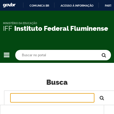
COMUNICA BR
ACESSO À INFORMAÇÃO
PARTI
IR
PARA
O
MINISTÉRIO DA EDUCAÇÃO
IFF
Instituto Federal Fluminense
CONTEÚDO
Buscar no portal
Buscar no portal
Busca