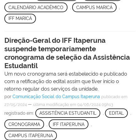
CALENDÁRIO ACADÊMICO
,
CAMPUS MARICÁ
,
IFF MARICÁ
Direção-Geral do IFF Itaperuna
suspende temporariamente
cronograma de seleção da Assistência
Estudantil
Um novo cronograma será estabelecido e publicado
com a retificação do edital assim que tiver início o
retorno regular dos serviços da unidade.
por
Comunicação Social do Campus Itaperuna
publicado
em
—
27/05/2024
última modificação
em 04/06/2024 09h13
registrado em:
ASSISTÊNCIA ESTUDANTIL
,
EDITAL
,
CRONOGRAMA
,
IFF ITAPERUNA
,
CAMPUS ITAPERUNA