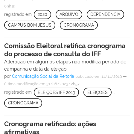
09h19
registrado em:
2020
,
ARQUIVO
,
DEPENDÊNCIA
,
CAMPUS BOM JESUS
,
CRONOGRAMA
Comissão Eleitoral retifica cronograma
do processo de consulta do IFF
Alteração em algumas etapas não modifica período de
campanha e data da eleição.
por
Comunicação Social da Reitoria
—
publicado
em 11/11/2019
última modificação
em 31/08/2023 12h57
registrado em:
ELEIÇÕES IFF 2019
,
ELEIÇÕES
,
CRONOGRAMA
Cronograma retificado: ações
afirmativas