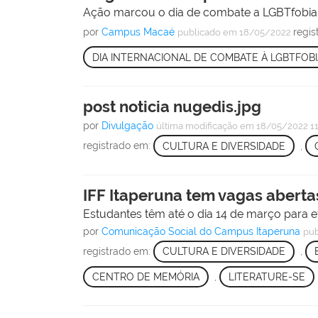
Ação marcou o dia de combate a LGBTfobia
por
Campus Macaé
regi
publicado
em 18/05/2022
DIA INTERNACIONAL DE COMBATE À LGBTFOBI
post noticia nugedis.jpg
por
Divulgação
última modificação
em 18/05/2022 1
registrado em:
CULTURA E DIVERSIDADE
,
IFF Itaperuna tem vagas aberta
Estudantes têm até o dia 14 de março para e
por
Comunicação Social do Campus Itaperuna
pub
registrado em:
CULTURA E DIVERSIDADE
,
CENTRO DE MEMÓRIA
,
LITERATURE-SE