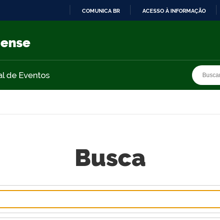
COMUNICA BR
ACESSO À INFORMAÇÃO
IR
PARA
nense
O
CONTEÚDO
Busca
Busca
al de Eventos
Busca