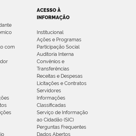
ACESSO À
INFORMAÇÃO
dante
êmico
Institucional
Ações e Programas
to com
Participação Social
Auditoria Interna
idor
Convênios e
Transferências
Receitas e Despesas
Licitações e Contratos
Servidores
ções
Informações
tos
Classificadas
rições
Serviço de Informação
ao Cidadão (SIC)
Perguntas Frequentes
io
Dados Abertos