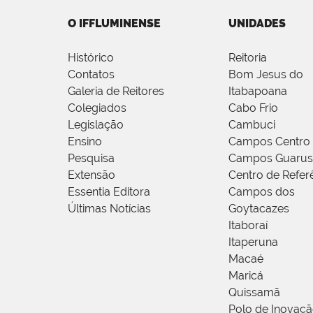
O IFFLUMINENSE
UNIDADES
Histórico
Reitoria
Contatos
Bom Jesus do
Galeria de Reitores
Itabapoana
Colegiados
Cabo Frio
Legislação
Cambuci
Ensino
Campos Centro
Pesquisa
Campos Guarus
Extensão
Centro de Refer
Essentia Editora
Campos dos
Últimas Notícias
Goytacazes
Itaboraí
Itaperuna
Macaé
Maricá
Quissamã
Polo de Inovaç