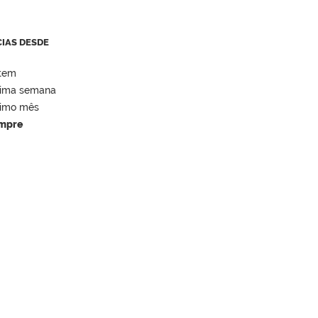
CIAS DESDE
tem
tima semana
timo mês
mpre