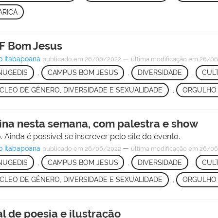
ARICÁ
FF Bom Jesus
o Itabapoana
—
publicado
em 26/06/2022
última modificação
em 26/06
NUGEDIS
,
CAMPUS BOM JESUS
,
DIVERSIDADE
,
CULT
CLEO DE GÊNERO, DIVERSIDADE E SEXUALIDADE
,
ORGULHO 
na nesta semana, com palestra e show
. Ainda é possível se inscrever pelo site do evento.
o Itabapoana
—
publicado
em 26/06/2022
última modificação
em 26/06
NUGEDIS
,
CAMPUS BOM JESUS
,
DIVERSIDADE
,
CULT
CLEO DE GÊNERO, DIVERSIDADE E SEXUALIDADE
,
ORGULHO 
 de poesia e ilustração