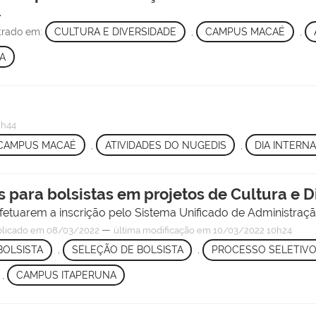
.
strado em:
CULTURA E DIVERSIDADE
,
CAMPUS MACAÉ
,
A
1h44
CAMPUS MACAÉ
,
ATIVIDADES DO NUGEDIS
,
DIA INTERN
s para bolsistas em projetos de Cultura e 
fetuarem a inscrição pelo Sistema Unificado de Administraç
—
licado
em 08/03/2022
última modificação
em 10/03/2022 10h24
BOLSISTA
,
SELEÇÃO DE BOLSISTA
,
PROCESSO SELETIV
,
CAMPUS ITAPERUNA