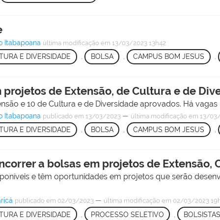
e
o Itabapoana
última modificação
em 13/03/2023 13h42
TURA E DIVERSIDADE
,
BOLSA
,
CAMPUS BOM JESUS
,
m projetos de Extensão, de Cultura e de Di
ão e 10 de Cultura e de Diversidade aprovados. Há vagas pa
o Itabapoana
—
publicado
em 13/03/2023
última modificação
em 13/03/
TURA E DIVERSIDADE
,
BOLSA
,
CAMPUS BOM JESUS
,
correr a bolsas em projetos de Extensão, 
isponíveis e têm oportunidades em projetos que serão desen
ricá
—
publicado
em 02/03/2023
última modificação
em 02/03/2023 19
TURA E DIVERSIDADE
,
PROCESSO SELETIVO
,
BOLSISTA