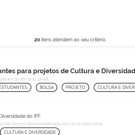
20
itens atendem ao seu critério.
ntes para projetos de Cultura e Diversida
ação
em 31/08/2023 12h58
 ESTUDANTES
,
BOLSA
,
PROJETO
,
CULTURA E DIVER
Diversidade do IFF.
—
03/08/2023
última modificação
em 23/10/2023 12h14
CULTURA E DIVERSIDADE