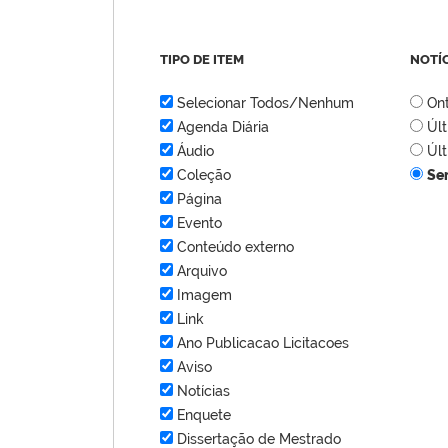
TIPO DE ITEM
NOTÍ
Selecionar Todos/Nenhum
On
Agenda Diária
Úl
Áudio
Úl
Coleção
Se
Página
Evento
Conteúdo externo
Arquivo
Imagem
Link
Ano Publicacao Licitacoes
Aviso
Notícias
Enquete
Dissertação de Mestrado