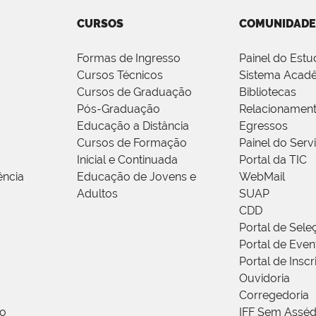
CURSOS
COMUNIDADE
Formas de Ingresso
Painel do Estu
Cursos Técnicos
Sistema Acad
Cursos de Graduação
Bibliotecas
Pós-Graduação
Relacionamen
Educação a Distância
Egressos
Cursos de Formação
Painel do Serv
Inicial e Continuada
Portal da TIC
ência
Educação de Jovens e
WebMail
Adultos
SUAP
CDD
Portal de Sele
Portal de Even
Portal de Insc
Ouvidoria
Corregedoria
ão
IFF Sem Asséd