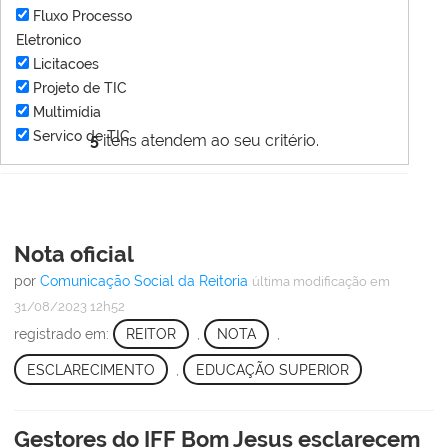
Fluxo Processo
Eletronico
Licitacoes
Projeto de TIC
Multimídia
Servico de TIC
5
itens atendem ao seu critério.
Nota oficial
por
Comunicação Social da Reitoria
última modificação
em
31/08/2023 12h52
registrado em:
REITOR
,
NOTA
,
ESCLARECIMENTO
,
EDUCAÇÃO SUPERIOR
Gestores do IFF Bom Jesus esclarecem