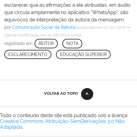
esclarecer que as afirmações a ele atribuídas, em áudio
que circula amplamente no aplicativo "WhatsApp", são
equívocos de interpretação da autora da mensagem.
por
Comunicação Social da Reitoria
—
publicado
em 01/11/2018
última modificação
em 31/08/2023 12h52
registrado em:
REITOR
,
NOTA
,
ESCLARECIMENTO
,
EDUCAÇÃO SUPERIOR
VOLTAR AO TOPO
Todo o conteúdo deste site está publicado sob a licença
Creative Commons Atribuição-SemDerivações 3.0 Não
Adaptada
.