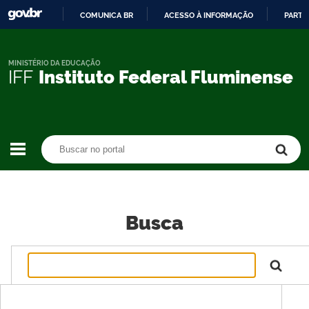
COMUNICA BR
ACESSO À INFORMAÇÃO
PARTI
IR
PARA
O
MINISTÉRIO DA EDUCAÇÃO
IFF
Instituto Federal Fluminense
CONTEÚDO
Buscar no portal
Buscar no portal
Busca