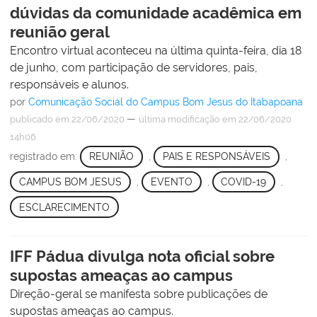
dúvidas da comunidade acadêmica em
reunião geral
Encontro virtual aconteceu na última quinta-feira, dia 18
de junho, com participação de servidores, pais,
responsáveis e alunos.
por
Comunicação Social do Campus Bom Jesus do Itabapoana
—
publicado
em 22/06/2020
última modificação
em 22/06/2020
14h06
registrado em:
REUNIÃO
,
PAIS E RESPONSÁVEIS
,
CAMPUS BOM JESUS
,
EVENTO
,
COVID-19
,
ESCLARECIMENTO
IFF Pádua divulga nota oficial sobre
supostas ameaças ao campus
Direção-geral se manifesta sobre publicações de
supostas ameaças ao campus.