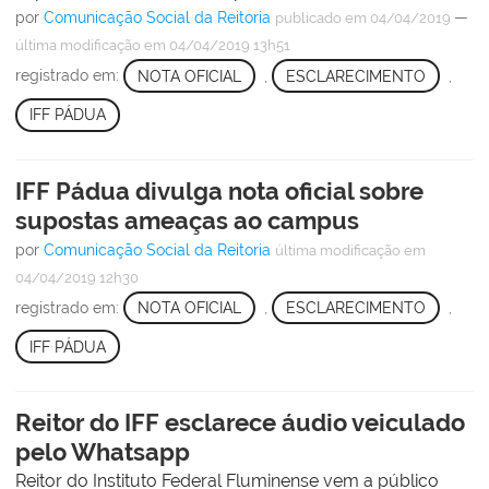
por
Comunicação Social da Reitoria
—
publicado
em 04/04/2019
última modificação
em 04/04/2019 13h51
registrado em:
NOTA OFICIAL
,
ESCLARECIMENTO
,
IFF PÁDUA
IFF Pádua divulga nota oficial sobre
supostas ameaças ao campus
por
Comunicação Social da Reitoria
última modificação
em
04/04/2019 12h30
registrado em:
NOTA OFICIAL
,
ESCLARECIMENTO
,
IFF PÁDUA
Reitor do IFF esclarece áudio veiculado
pelo Whatsapp
Reitor do Instituto Federal Fluminense vem a público