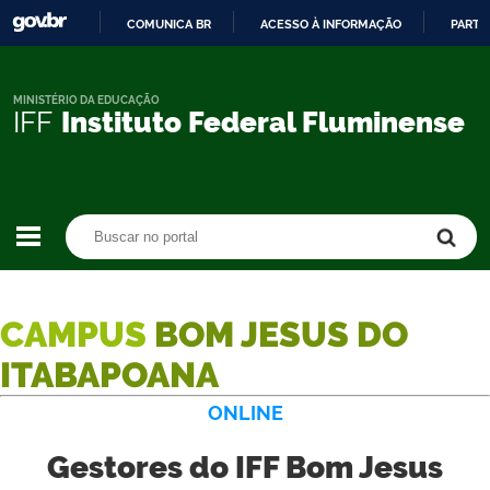
COMUNICA BR
ACESSO À INFORMAÇÃO
PARTI
IR
PARA
O
MINISTÉRIO DA EDUCAÇÃO
IFF
Instituto Federal Fluminense
CONTEÚDO
Buscar no portal
Buscar no portal
CAMPUS
BOM JESUS DO
ITABAPOANA
ONLINE
Gestores do IFF Bom Jesus