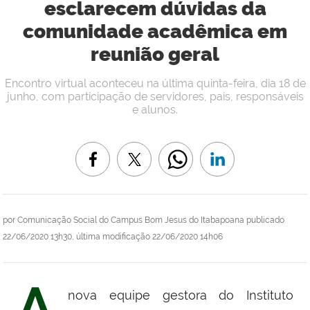
esclarecem dúvidas da
comunidade acadêmica em
reunião geral
Encontro virtual aconteceu na última quinta-feira, dia 18 de
junho, com participação de servidores, pais, responsáveis
e alunos.
por
Comunicação Social do Campus Bom Jesus do Itabapoana
publicado
22/06/2020 13h30,
última modificação
22/06/2020 14h06
A
nova equipe gestora do Instituto