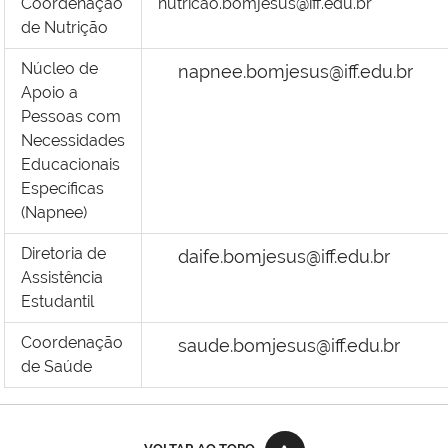
Coordenação
nutricao.bomjesus@iff.edu.br
de Nutrição
Núcleo de
napnee.bomjesus@iff.edu.br
Apoio a
Pessoas com
Necessidades
Educacionais
Específicas
(Napnee)
Diretoria de
daife.bomjesus@iff.edu.br
Assistência
Estudantil
Coordenação
saude.bomjesus@iff.edu.br
de Saúde