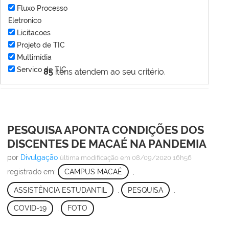
Fluxo Processo
Eletronico
Licitacoes
Projeto de TIC
Multimídia
Servico de TIC
85
itens atendem ao seu critério.
PESQUISA APONTA CONDIÇÕES DOS
DISCENTES DE MACAÉ NA PANDEMIA
por
Divulgação
última modificação
em 08/09/2020 16h56
registrado em:
CAMPUS MACAÉ
,
ASSISTÊNCIA ESTUDANTIL
,
PESQUISA
,
COVID-19
,
FOTO