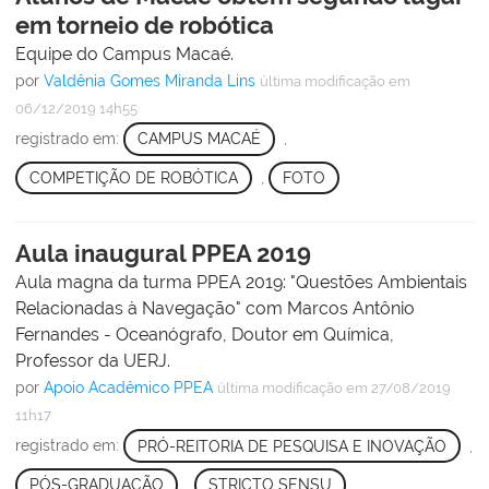
em torneio de robótica
Equipe do Campus Macaé.
por
Valdênia Gomes Miranda Lins
última modificação
em
06/12/2019 14h55
registrado em:
CAMPUS MACAÉ
,
COMPETIÇÃO DE ROBÓTICA
,
FOTO
Aula inaugural PPEA 2019
Aula magna da turma PPEA 2019: "Questões Ambientais
Relacionadas à Navegação" com Marcos Antônio
Fernandes - Oceanógrafo, Doutor em Química,
Professor da UERJ.
por
Apoio Acadêmico PPEA
última modificação
em 27/08/2019
11h17
registrado em:
PRÓ-REITORIA DE PESQUISA E INOVAÇÃO
,
PÓS-GRADUAÇÃO
,
STRICTO SENSU
,