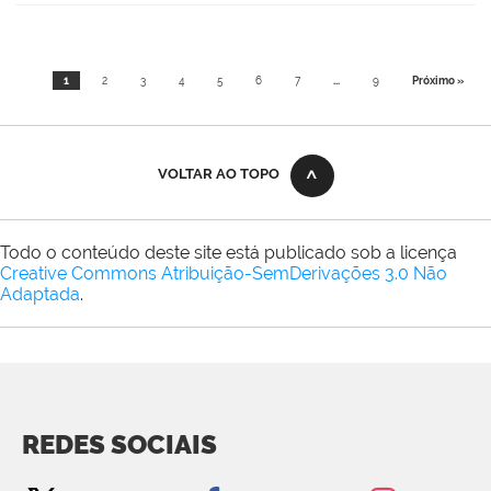
1
2
3
4
5
6
7
...
9
Próximo »
VOLTAR AO TOPO
Todo o conteúdo deste site está publicado sob a licença
Creative Commons Atribuição-SemDerivações 3.0 Não
Adaptada
.
REDES SOCIAIS