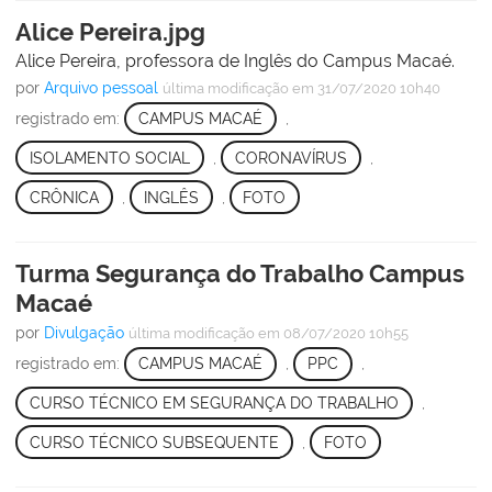
Alice Pereira.jpg
Alice Pereira, professora de Inglês do Campus Macaé.
por
Arquivo pessoal
última modificação
em 31/07/2020 10h40
registrado em:
CAMPUS MACAÉ
,
ISOLAMENTO SOCIAL
,
CORONAVÍRUS
,
CRÔNICA
,
INGLÊS
,
FOTO
Turma Segurança do Trabalho Campus
Macaé
por
Divulgação
última modificação
em 08/07/2020 10h55
registrado em:
CAMPUS MACAÉ
,
PPC
,
CURSO TÉCNICO EM SEGURANÇA DO TRABALHO
,
CURSO TÉCNICO SUBSEQUENTE
,
FOTO