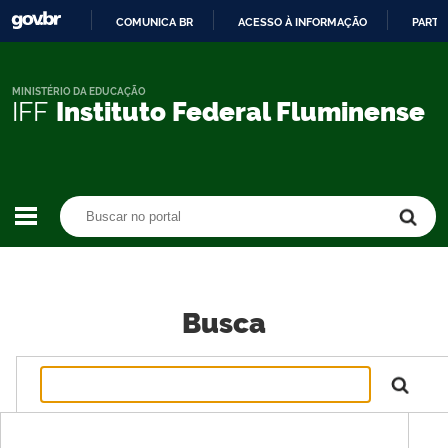
COMUNICA BR
ACESSO À INFORMAÇÃO
PARTI
IR
PARA
O
MINISTÉRIO DA EDUCAÇÃO
IFF
Instituto Federal Fluminense
CONTEÚDO
Buscar no portal
Buscar no portal
Busca