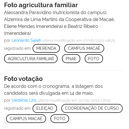
Foto agricultura familiar
Alessandra Paravidino (nutricionista do campus),
Alzemira de Lima Martins da Cooperativa de Macaé,
Eliene Mendes (merendeira) e Beatriz Ribeiro
(merendeira)
por
Leonardo Saleh
última modificação
em 07/06/2019 14h25
registrado em:
MERENDA
,
CAMPUS MACAÉ
,
AGRICULTURA FAMILIAR
,
PNAE
,
FOTO
Foto votação
De acordo com o cronograma, a listagem dos
candidatos será divulgada em 14 de maio.
por
Valdênia Lins
última modificação
em 02/05/2019 13h19
registrado em:
ELEIÇAO
,
COORDENAÇÃO DE CURSO
,
CAMPUS MACAÉ
,
FOTO