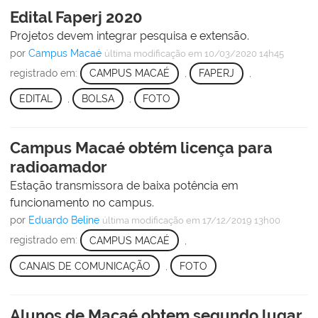
Edital Faperj 2020
Projetos devem integrar pesquisa e extensão.
por
Campus Macaé
última modificação
em 10/03/2020 14h45
registrado em:
CAMPUS MACAÉ
,
FAPERJ
,
EDITAL
,
BOLSA
,
FOTO
Campus Macaé obtém licença para
radioamador
Estação transmissora de baixa potência em
funcionamento no campus.
por
Eduardo Beline
última modificação
em 17/12/2019 13h00
registrado em:
CAMPUS MACAÉ
,
CANAIS DE COMUNICAÇÃO
,
FOTO
Alunos de Macaé obtem segundo lugar