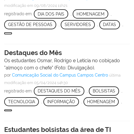
modificação
em 09/08/2024 11h21
registrado em:
DIA DOS PAIS
,
HOMENAGEM
,
GESTÃO DE PESSOAS
,
SERVIDORES
,
DATAS
,
Destaques do Mês
Os estudantes Osmar, Rodrigo e Letícia no cobiçado
"almoço com o chefe" (Foto: Divulgação).
por
Comunicação Social do Campus Campos Centro
última
modificação
em 05/04/2024 14h30
registrado em:
DESTAQUES DO MÊS
,
BOLSISTAS
,
TECNOLOGIA
,
INFORMAÇÃO
,
HOMENAGEM
,
Estudantes bolsistas da área de TI