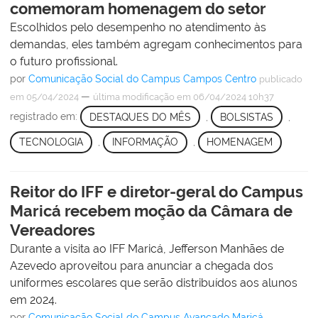
comemoram homenagem do setor
Escolhidos pelo desempenho no atendimento às
demandas, eles também agregam conhecimentos para
o futuro profissional.
por
Comunicação Social do Campus Campos Centro
publicado
—
em 05/04/2024
última modificação
em 06/04/2024 10h37
registrado em:
DESTAQUES DO MÊS
,
BOLSISTAS
,
TECNOLOGIA
,
INFORMAÇÃO
,
HOMENAGEM
Reitor do IFF e diretor-geral do Campus
Maricá recebem moção da Câmara de
Vereadores
Durante a visita ao IFF Maricá, Jefferson Manhães de
Azevedo aproveitou para anunciar a chegada dos
uniformes escolares que serão distribuídos aos alunos
em 2024.
por
Comunicação Social do Campus Avançado Maricá