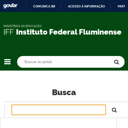
COMUNICA BR
ACESSO À INFORMAÇÃO
PARTI
IR
PARA
O
MINISTÉRIO DA EDUCAÇÃO
IFF
Instituto Federal Fluminense
CONTEÚDO
Buscar no portal
Buscar no portal
Busca