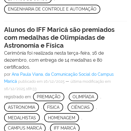
ENGENHARIA DE CONTROLE E AUTOMAÇÃO
Alunos do IFF Maricá são premiados
com medalhas de Olimpíadas de
Astronomia e Física
Cerimônia foi realizada nesta terça-feira, 16 de
dezembro, com entrega de 14 medalhas e 80
certificados.
por
Ana Paula Viana, da Comunicação Social do Campus
Maricá
—
publicado
em 16/12/2025
última modificação
em
16/12/2025 16h33
registrado em:
PREMIAÇÃO
,
OLIMPÍADA
,
ASTRONOMIA
,
FÍSICA
,
CIÊNCIAS
,
MEDALHISTAS
,
HOMENAGEM
,
CAMPUS MARICÁ
,
IFF MARICÁ