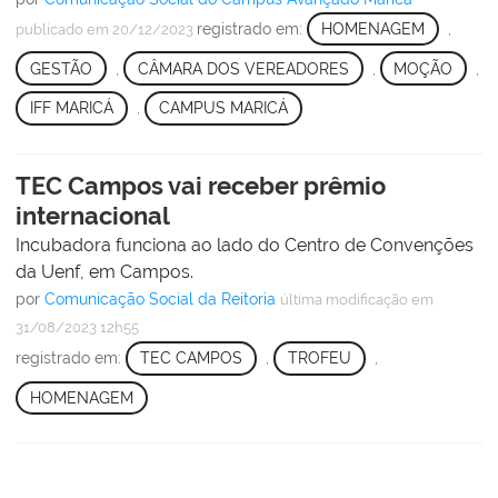
registrado em:
HOMENAGEM
,
publicado
em 20/12/2023
GESTÃO
,
CÂMARA DOS VEREADORES
,
MOÇÃO
,
IFF MARICÁ
,
CAMPUS MARICÁ
TEC Campos vai receber prêmio
internacional
Incubadora funciona ao lado do Centro de Convenções
da Uenf, em Campos.
por
Comunicação Social da Reitoria
última modificação
em
31/08/2023 12h55
registrado em:
TEC CAMPOS
,
TROFEU
,
HOMENAGEM