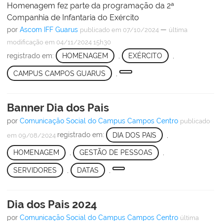
Homenagem fez parte da programação da 2ª
Companhia de Infantaria do Exército
por
Ascom IFF Guarus
—
publicado
em 07/10/2024
última
modificação
em 04/11/2024 15h30
registrado em:
HOMENAGEM
,
EXÉRCITO
,
CAMPUS CAMPOS GUARUS
,
Banner Dia dos Pais
por
Comunicação Social do Campus Campos Centro
publicado
registrado em:
DIA DOS PAIS
,
em 09/08/2024
HOMENAGEM
,
GESTÃO DE PESSOAS
,
SERVIDORES
,
DATAS
,
Dia dos Pais 2024
por
Comunicação Social do Campus Campos Centro
última