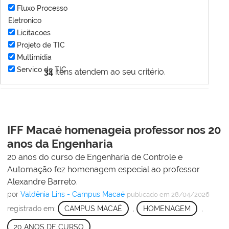
Fluxo Processo
Eletronico
Licitacoes
Projeto de TIC
Multimídia
Servico de TIC
34
itens atendem ao seu critério.
IFF Macaé homenageia professor nos 20
anos da Engenharia
20 anos do curso de Engenharia de Controle e
Automação fez homenagem especial ao professor
Alexandre Barreto.
por
Valdênia Lins - Campus Macaé
publicado
em 28/04/2026
registrado em:
CAMPUS MACAÉ
,
HOMENAGEM
,
20 ANOS DE CURSO
,