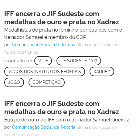
IFF encerra o JIF Sudeste com
medalhas de ouro e prata no Xadrez
Medalhistas de prata no feminino por equipes com o
treinador Samuel e membro da COP
por
Comunicação Social da Reitoria
última modificação
em
31/08/2023 12h42
registrado em:
V JIF
,
JIF SUDESTE 2017
,
JOGOS DOS INSTITUTOS FEDERAIS
,
XADREZ
,
JOGO
,
COMPETIÇÃO
IFF encerra o JIF Sudeste com
medalhas de ouro e prata no Xadrez
Equipe de ouro do IFF com o treinador Samuel Queiroz
por
Comunicação Social da Reitoria
última modificação
em
31/08/2023 12h42