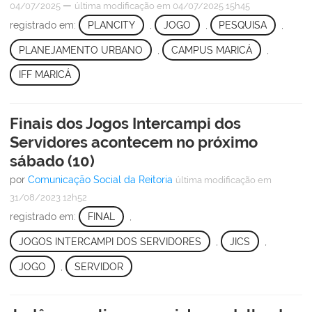
—
04/07/2025
última modificação
em 04/07/2025 15h45
registrado em:
PLANCITY
,
JOGO
,
PESQUISA
,
PLANEJAMENTO URBANO
,
CAMPUS MARICÁ
,
IFF MARICÁ
Finais dos Jogos Intercampi dos
Servidores acontecem no próximo
sábado (10)
por
Comunicação Social da Reitoria
última modificação
em
31/08/2023 12h52
registrado em:
FINAL
,
JOGOS INTERCAMPI DOS SERVIDORES
,
JICS
,
JOGO
,
SERVIDOR