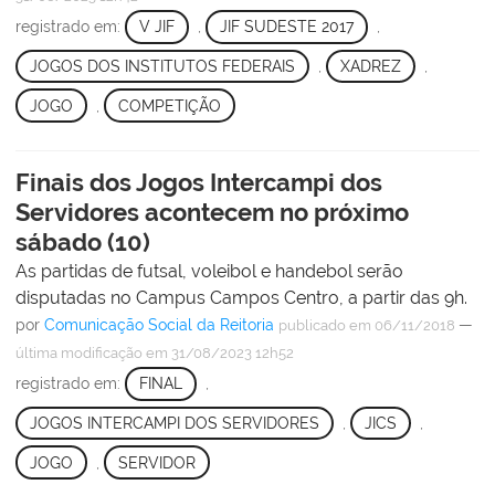
registrado em:
V JIF
,
JIF SUDESTE 2017
,
JOGOS DOS INSTITUTOS FEDERAIS
,
XADREZ
,
JOGO
,
COMPETIÇÃO
Finais dos Jogos Intercampi dos
Servidores acontecem no próximo
sábado (10)
As partidas de futsal, voleibol e handebol serão
disputadas no Campus Campos Centro, a partir das 9h.
por
Comunicação Social da Reitoria
—
publicado
em 06/11/2018
última modificação
em 31/08/2023 12h52
registrado em:
FINAL
,
JOGOS INTERCAMPI DOS SERVIDORES
,
JICS
,
JOGO
,
SERVIDOR