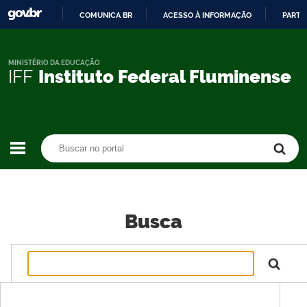
COMUNICA BR
ACESSO À INFORMAÇÃO
PARTI
IR
PARA
O
MINISTÉRIO DA EDUCAÇÃO
IFF
Instituto Federal Fluminense
CONTEÚDO
Buscar no portal
Buscar no portal
Busca