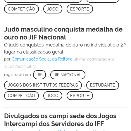
COMPETIÇÃO
,
JOGO
,
ESPORTE
Judô masculino conquista medalha de
ouro no JIF Nacional
O judô conquistou medalha de ouro no individual e o 2.º
lugar na classificação geral
por
Comunicação Social da Reitoria
última modificação
em
31/08/2023 12h52
registrado em:
JIF
,
JIF NACIONAL
,
JOGOS DOS INSTITUTOS FEDERAIS
,
ESTUDANTE
,
COMPETIÇÃO
,
JOGO
,
ESPORTE
Divulgados os campi sede dos Jogos
Intercampi dos Servidores do IFF