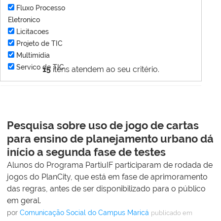
Fluxo Processo
Eletronico
Licitacoes
Projeto de TIC
Multimídia
Servico de TIC
15
itens atendem ao seu critério.
Pesquisa sobre uso de jogo de cartas
para ensino de planejamento urbano dá
início a segunda fase de testes
Alunos do Programa PartiuIF participaram de rodada de
jogos do PlanCity, que está em fase de aprimoramento
das regras, antes de ser disponibilizado para o público
em geral.
por
Comunicação Social do Campus Maricá
publicado
em