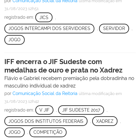
por
Comunicação Social da Reitoria
última modificação
em
31/08/2023 12h51
registrado em:
JICS
,
JOGOS INTERCAMPI DOS SERVIDORES
,
SERVIDOR
,
JOGO
IFF encerra o JIF Sudeste com
medalhas de ouro e prata no Xadrez
Flávio e Gabriel recebem premiação pela dobradinha no
masculino individual de xadrez
por
Comunicação Social da Reitoria
última modificação
em
31/08/2023 12h42
registrado em:
V JIF
,
JIF SUDESTE 2017
,
JOGOS DOS INSTITUTOS FEDERAIS
,
XADREZ
,
JOGO
,
COMPETIÇÃO