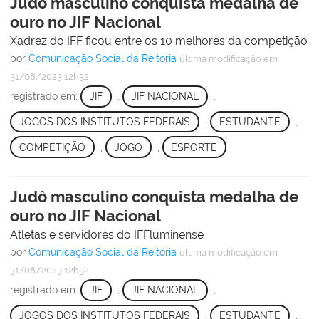
Judô masculino conquista medalha de
ouro no JIF Nacional
Xadrez do IFF ficou entre os 10 melhores da competição
por
Comunicação Social da Reitoria
última modificação
em
31/08/2023 12h52
registrado em:
JIF
,
JIF NACIONAL
,
JOGOS DOS INSTITUTOS FEDERAIS
,
ESTUDANTE
,
COMPETIÇÃO
,
JOGO
,
ESPORTE
Judô masculino conquista medalha de
ouro no JIF Nacional
Atletas e servidores do IFFluminense
por
Comunicação Social da Reitoria
última modificação
em
31/08/2023 12h52
registrado em:
JIF
,
JIF NACIONAL
,
JOGOS DOS INSTITUTOS FEDERAIS
,
ESTUDANTE
,