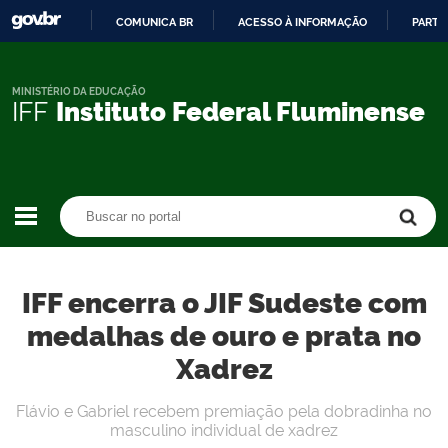
COMUNICA BR
ACESSO À INFORMAÇÃO
PARTI
IR
PARA
O
MINISTÉRIO DA EDUCAÇÃO
IFF
Instituto Federal Fluminense
CONTEÚDO
Buscar no portal
Buscar no portal
IFF encerra o JIF Sudeste com
medalhas de ouro e prata no
Xadrez
Flávio e Gabriel recebem premiação pela dobradinha no
masculino individual de xadrez