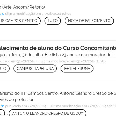
 (Arte: Ascom/Reitoria).
tro
última modificação
em 23/08/2024 10h01
PUS CAMPOS CENTRO
,
LUTO
,
NOTA DE FALECIMENTO
 falecimento de aluno do Curso Concomitan
uinta-feira, 31 de julho. Ele tinha 23 anos e era morador de L
—
licado
em 31/07/2024
última modificação
em 31/07/2024 21h56
UTO
,
CAMPUS ITAPERUNA
,
IFF ITAPERUNA
banismo do IFF Campos Centro, Antonio Leandro Crespo de
ares do professor.
tro
—
publicado
em 27/07/2024
última modificação
em 27/07/2024 14h0
O
,
ANTONIO LEANDRO CRESPO DE GODOY