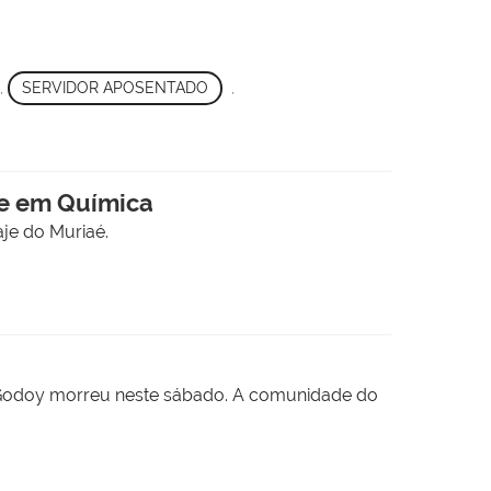
,
SERVIDOR APOSENTADO
,
te em Química
aje do Muriaé.
 Godoy morreu neste sábado. A comunidade do
2