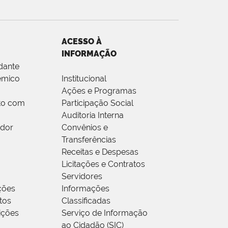
ACESSO À
INFORMAÇÃO
dante
êmico
Institucional
Ações e Programas
to com
Participação Social
Auditoria Interna
idor
Convênios e
Transferências
Receitas e Despesas
Licitações e Contratos
Servidores
ções
Informações
tos
Classificadas
rições
Serviço de Informação
ao Cidadão (SIC)