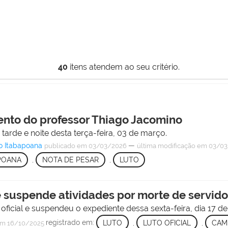
40
itens atendem ao seu critério.
ento do professor Thiago Jacomino
tarde e noite desta terça-feira, 03 de março.
o Itabapoana
—
publicado
em 03/03/2026
última modificação
em 03/03
POANA
,
NOTA DE PESAR
,
LUTO
 e suspende atividades por morte de servido
oficial e suspendeu o expediente dessa sexta-feira, dia 17 d
registrado em:
LUTO
,
LUTO OFICIAL
,
CAM
m 16/10/2025