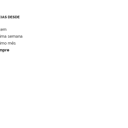
CIAS DESDE
tem
tima semana
timo mês
mpre