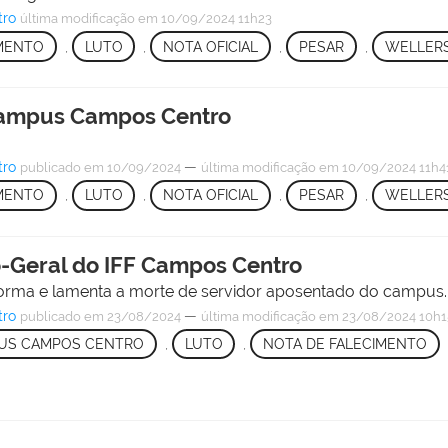
tro
última modificação
em 10/09/2024 11h23
MENTO
,
LUTO
,
NOTA OFICIAL
,
PESAR
,
WELLER
 Campus Campos Centro
tro
—
publicado
em 10/09/2024
última modificação
em 10/09/2024 11h4
MENTO
,
LUTO
,
NOTA OFICIAL
,
PESAR
,
WELLER
o-Geral do IFF Campos Centro
nforma e lamenta a morte de servidor aposentado do campus.
tro
—
publicado
em 23/08/2024
última modificação
em 23/08/2024 10h1
PUS CAMPOS CENTRO
,
LUTO
,
NOTA DE FALECIMENTO