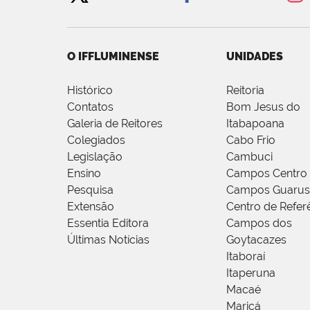
O IFFLUMINENSE
UNIDADES
Histórico
Reitoria
Contatos
Bom Jesus do
Galeria de Reitores
Itabapoana
Colegiados
Cabo Frio
Legislação
Cambuci
Ensino
Campos Centro
Pesquisa
Campos Guarus
Extensão
Centro de Refer
Essentia Editora
Campos dos
Últimas Notícias
Goytacazes
Itaboraí
Itaperuna
Macaé
Maricá