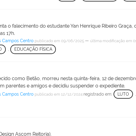
ta o falecimento do estudante Yan Henrique Ribeiro Graça, 
as 17h.
s Campos Centro
—
publicado
em 09/06/2025
última modificação
em 0
O
,
EDUCAÇÃO FÍSICA
hecido como Betão, morreu nesta quinta-feira, 12 de dezemb
com parentes e amigos e decidiu suspender o expediente.
s Campos Centro
registrado em:
LUTO
publicado
em 12/12/2024
Design Ascom Reitoria).