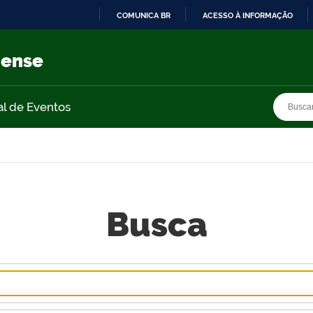
COMUNICA BR
ACESSO À INFORMAÇÃO
IR
PARA
nense
O
CONTEÚDO
Busca
Busca
al de Eventos
Busca