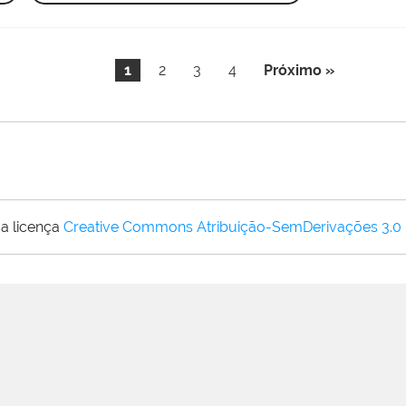
1
2
3
4
Próximo »
a licença
Creative Commons Atribuição-SemDerivações 3.0