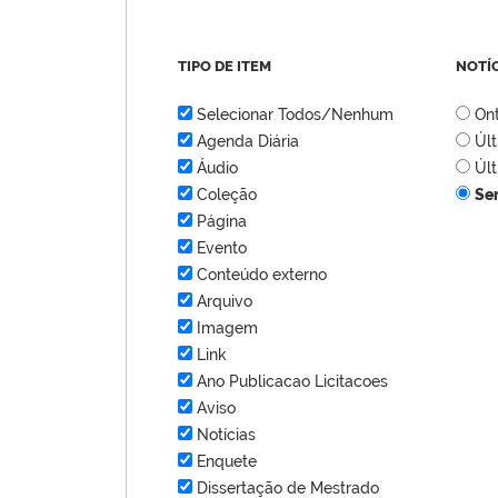
TIPO DE ITEM
NOTÍ
Selecionar Todos/Nenhum
On
Agenda Diária
Úl
Áudio
Úl
Coleção
Se
Página
Evento
Conteúdo externo
Arquivo
Imagem
Link
Ano Publicacao Licitacoes
Aviso
Notícias
Enquete
Dissertação de Mestrado