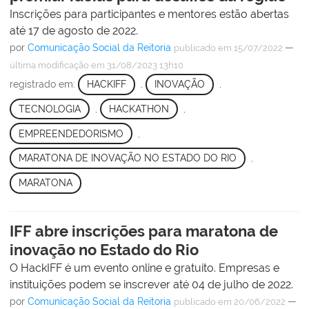
Inscrições para participantes e mentores estão abertas
até 17 de agosto de 2022.
por
Comunicação Social da Reitoria
—
publicado
em 15/07/2022
última modificação
em 31/08/2023 13h10
registrado em:
HACKIFF
,
INOVAÇÃO
,
TECNOLOGIA
,
HACKATHON
,
EMPREENDEDORISMO
,
MARATONA DE INOVAÇÃO NO ESTADO DO RIO
,
MARATONA
IFF abre inscrições para maratona de
inovação no Estado do Rio
O HackIFF é um evento online e gratuito. Empresas e
instituições podem se inscrever até 04 de julho de 2022.
por
Comunicação Social da Reitoria
—
publicado
em 20/06/2022