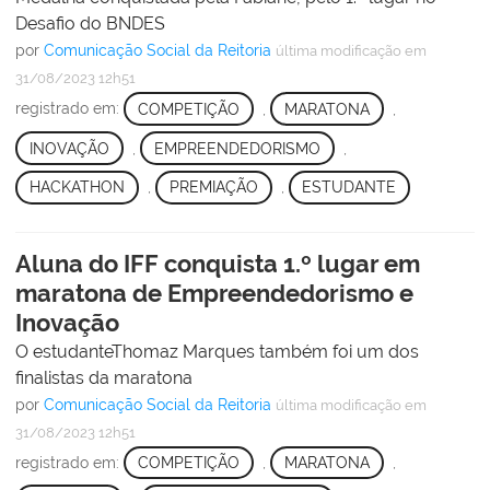
Desafio do BNDES
por
Comunicação Social da Reitoria
última modificação
em
31/08/2023 12h51
registrado em:
COMPETIÇÃO
,
MARATONA
,
INOVAÇÃO
,
EMPREENDEDORISMO
,
HACKATHON
,
PREMIAÇÃO
,
ESTUDANTE
Aluna do IFF conquista 1.º lugar em
maratona de Empreendedorismo e
Inovação
O estudanteThomaz Marques também foi um dos
finalistas da maratona
por
Comunicação Social da Reitoria
última modificação
em
31/08/2023 12h51
registrado em:
COMPETIÇÃO
,
MARATONA
,