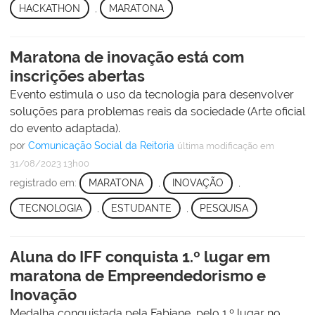
HACKATHON
,
MARATONA
Maratona de inovação está com
inscrições abertas
Evento estimula o uso da tecnologia para desenvolver
soluções para problemas reais da sociedade (Arte oficial
do evento adaptada).
por
Comunicação Social da Reitoria
última modificação
em
31/08/2023 13h00
registrado em:
MARATONA
,
INOVAÇÃO
,
TECNOLOGIA
,
ESTUDANTE
,
PESQUISA
Aluna do IFF conquista 1.º lugar em
maratona de Empreendedorismo e
Inovação
Medalha conquistada pela Fabiane, pelo 1.º lugar no