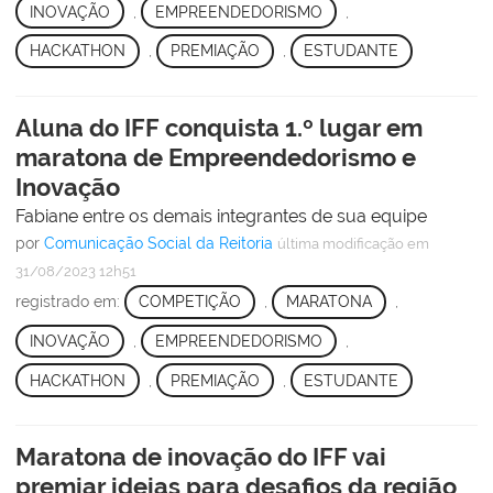
INOVAÇÃO
,
EMPREENDEDORISMO
,
HACKATHON
,
PREMIAÇÃO
,
ESTUDANTE
Aluna do IFF conquista 1.º lugar em
maratona de Empreendedorismo e
Inovação
Fabiane entre os demais integrantes de sua equipe
por
Comunicação Social da Reitoria
última modificação
em
31/08/2023 12h51
registrado em:
COMPETIÇÃO
,
MARATONA
,
INOVAÇÃO
,
EMPREENDEDORISMO
,
HACKATHON
,
PREMIAÇÃO
,
ESTUDANTE
Maratona de inovação do IFF vai
premiar ideias para desafios da região