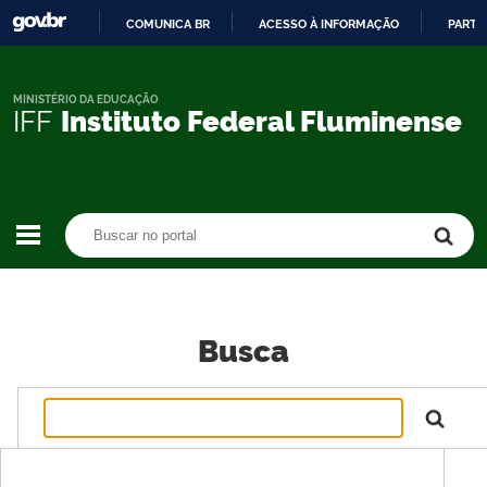
COMUNICA BR
ACESSO À INFORMAÇÃO
PARTI
IR
PARA
O
MINISTÉRIO DA EDUCAÇÃO
IFF
Instituto Federal Fluminense
CONTEÚDO
Buscar no portal
Buscar no portal
Busca