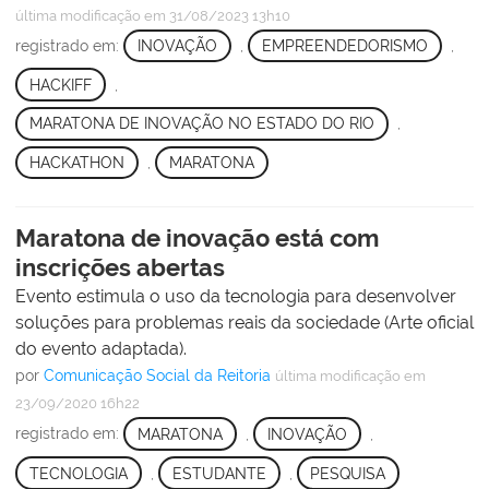
última modificação
em 31/08/2023 13h10
registrado em:
INOVAÇÃO
,
EMPREENDEDORISMO
,
HACKIFF
,
MARATONA DE INOVAÇÃO NO ESTADO DO RIO
,
HACKATHON
,
MARATONA
Maratona de inovação está com
inscrições abertas
Evento estimula o uso da tecnologia para desenvolver
soluções para problemas reais da sociedade (Arte oficial
do evento adaptada).
por
Comunicação Social da Reitoria
última modificação
em
23/09/2020 16h22
registrado em:
MARATONA
,
INOVAÇÃO
,
TECNOLOGIA
,
ESTUDANTE
,
PESQUISA