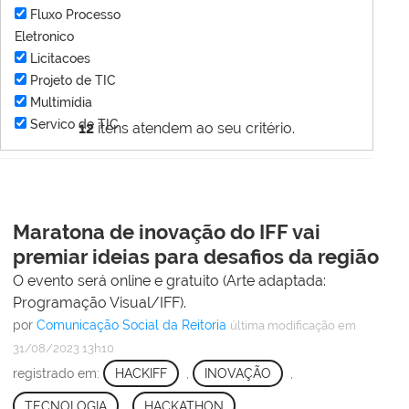
Fluxo Processo
Eletronico
Licitacoes
Projeto de TIC
Multimídia
Servico de TIC
12
itens atendem ao seu critério.
Maratona de inovação do IFF vai
premiar ideias para desafios da região
O evento será online e gratuito (Arte adaptada:
Programação Visual/IFF).
por
Comunicação Social da Reitoria
última modificação
em
31/08/2023 13h10
registrado em:
HACKIFF
,
INOVAÇÃO
,
TECNOLOGIA
,
HACKATHON
,