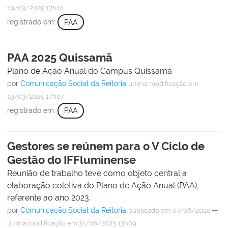
19/03/2025 17h10
registrado em:
PAA
PAA 2025 Quissamã
Plano de Ação Anual do Campus Quissamã
por
Comunicação Social da Reitoria
última modificação
em
19/03/2025 17h07
registrado em:
PAA
Gestores se reúnem para o V Ciclo de
Gestão do IFFluminense
Reunião de trabalho teve como objeto central a
elaboração coletiva do Plano de Ação Anual (PAA),
referente ao ano 2023.
por
Comunicação Social da Reitoria
—
publicado
em 07/06/2022
última modificação
em 31/08/2023 13h09