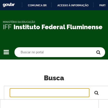
COMUNICA BR
ACESSO À INFORMAÇÃO
PARTI
IR
PARA
O
MINISTÉRIO DA EDUCAÇÃO
IFF
Instituto Federal Fluminense
CONTEÚDO
Buscar no portal
Buscar no portal
Busca