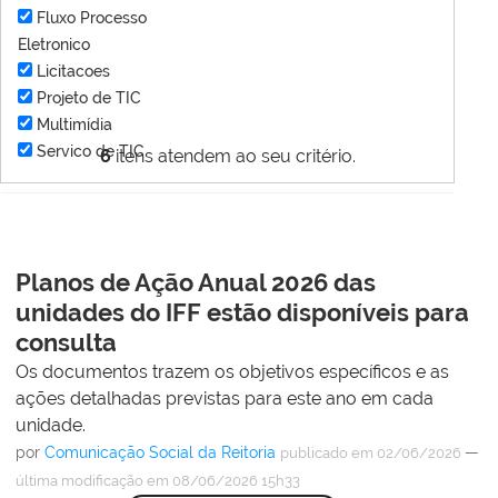
Fluxo Processo
Eletronico
Licitacoes
Projeto de TIC
Multimídia
Servico de TIC
6
itens atendem ao seu critério.
Planos de Ação Anual 2026 das
unidades do IFF estão disponíveis para
consulta
Os documentos trazem os objetivos específicos e as
ações detalhadas previstas para este ano em cada
unidade.
por
Comunicação Social da Reitoria
—
publicado
em 02/06/2026
última modificação
em 08/06/2026 15h33