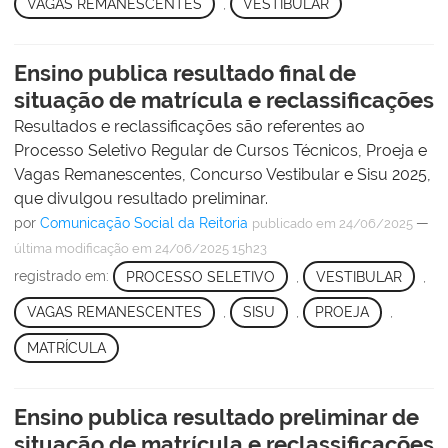
VAGAS REMANESCENTES
,
VESTIBULAR
Ensino publica resultado final de
situação de matrícula e reclassificações
Resultados e reclassificações são referentes ao
Processo Seletivo Regular de Cursos Técnicos, Proeja e
Vagas Remanescentes, Concurso Vestibular e Sisu 2025,
que divulgou resultado preliminar.
por
Comunicação Social da Reitoria
—
publicado
em 24/06/2025
última modificação
em 24/06/2025 15h23
registrado em:
PROCESSO SELETIVO
,
VESTIBULAR
,
VAGAS REMANESCENTES
,
SISU
,
PROEJA
,
MATRÍCULA
Ensino publica resultado preliminar de
situação de matrícula e reclassificações