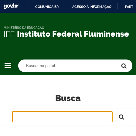
COMUNICA BR
ACESSO À INFORMAÇÃO
PARTI
IR
PARA
O
MINISTÉRIO DA EDUCAÇÃO
IFF
Instituto Federal Fluminense
CONTEÚDO
Buscar no portal
Buscar no portal
Busca