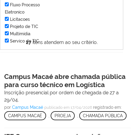
Fluxo Processo
Eletronico
Licitacoes
Projeto de TIC
Multimídia
Servico de TIC
27
itens atendem ao seu critério.
Campus Macaé abre chamada pública
para curso técnico em Logística
Inscrição presencial por ordem de chegada de 27 a
29/04.
por
Campus Macaé
registrado em:
publicado
em 17/04/2026
CAMPUS MACAÉ
,
PROEJA
,
CHAMADA PÚBLICA