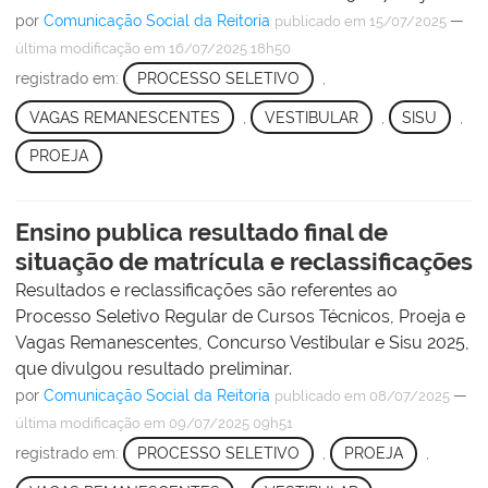
por
Comunicação Social da Reitoria
—
publicado
em 15/07/2025
última modificação
em 16/07/2025 18h50
registrado em:
PROCESSO SELETIVO
,
VAGAS REMANESCENTES
,
VESTIBULAR
,
SISU
,
PROEJA
Ensino publica resultado final de
situação de matrícula e reclassificações
Resultados e reclassificações são referentes ao
Processo Seletivo Regular de Cursos Técnicos, Proeja e
Vagas Remanescentes, Concurso Vestibular e Sisu 2025,
que divulgou resultado preliminar.
por
Comunicação Social da Reitoria
—
publicado
em 08/07/2025
última modificação
em 09/07/2025 09h51
registrado em:
PROCESSO SELETIVO
,
PROEJA
,