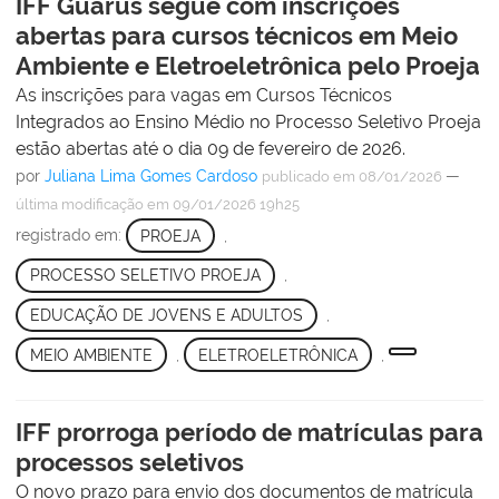
IFF Guarus segue com inscrições
abertas para cursos técnicos em Meio
Ambiente e Eletroeletrônica pelo Proeja
As inscrições para vagas em Cursos Técnicos
Integrados ao Ensino Médio no Processo Seletivo Proeja
estão abertas até o dia 09 de fevereiro de 2026.
por
Juliana Lima Gomes Cardoso
—
publicado
em 08/01/2026
última modificação
em 09/01/2026 19h25
registrado em:
PROEJA
,
PROCESSO SELETIVO PROEJA
,
EDUCAÇÃO DE JOVENS E ADULTOS
,
MEIO AMBIENTE
,
ELETROELETRÔNICA
,
IFF prorroga período de matrículas para
processos seletivos
O novo prazo para envio dos documentos de matrícula