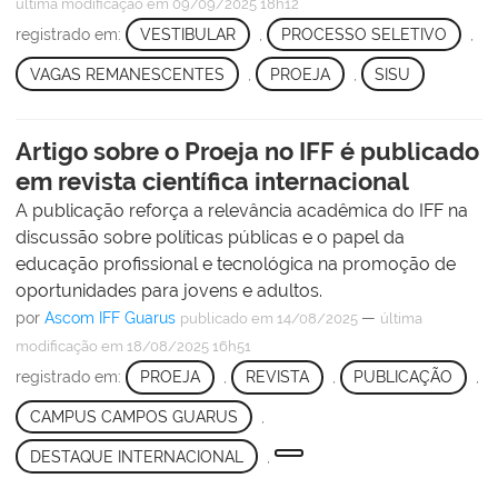
última modificação
em 09/09/2025 18h12
registrado em:
VESTIBULAR
,
PROCESSO SELETIVO
,
VAGAS REMANESCENTES
,
PROEJA
,
SISU
Artigo sobre o Proeja no IFF é publicado
em revista científica internacional
A publicação reforça a relevância acadêmica do IFF na
discussão sobre políticas públicas e o papel da
educação profissional e tecnológica na promoção de
oportunidades para jovens e adultos.
por
Ascom IFF Guarus
—
publicado
em 14/08/2025
última
modificação
em 18/08/2025 16h51
registrado em:
PROEJA
,
REVISTA
,
PUBLICAÇÃO
,
CAMPUS CAMPOS GUARUS
,
DESTAQUE INTERNACIONAL
,