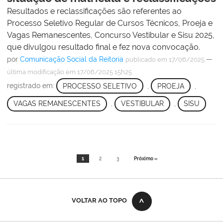
Resultados e reclassificações são referentes ao
Processo Seletivo Regular de Cursos Técnicos, Proeja e
Vagas Remanescentes, Concurso Vestibular e Sisu 2025,
que divulgou resultado final e fez nova convocação.
por
Comunicação Social da Reitoria
—
publicado
em 17/06/2025
última modificação
em 17/06/2025 15h25
registrado em:
PROCESSO SELETIVO
,
PROEJA
,
VAGAS REMANESCENTES
,
VESTIBULAR
,
SISU
1
2
3
Próximo »
VOLTAR AO TOPO