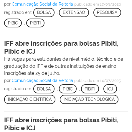
por
Comunicação Social da Reitoria
publicado
em 17/03/2026
registrado em:
BOLSA
,
EXTENSÃO
,
PESQUISA
,
PIBIC
,
PIBITI
IFF abre inscrições para bolsas Pibiti,
Pibic e ICJ
Há vagas para estudantes de nível médio, técnico e de
graduação do IFF e de outras instituições de ensino.
Inscrições até 25 de julho.
por
Comunicação Social da Reitoria
publicado
em 14/07/2025
registrado em:
BOLSA
,
PIBIC
,
PIBITI
,
ICJ
,
INICIAÇÃO CIENTÍFICA
,
INICIAÇÃO TECNOLÓGICA
IFF abre inscrições para bolsas Pibiti,
Pibic e ICJ