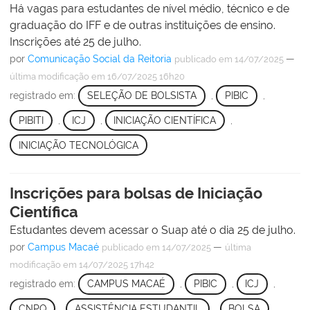
Há vagas para estudantes de nível médio, técnico e de
graduação do IFF e de outras instituições de ensino.
Inscrições até 25 de julho.
por
Comunicação Social da Reitoria
—
publicado
em 14/07/2025
última modificação
em 16/07/2025 16h20
registrado em:
SELEÇÃO DE BOLSISTA
,
PIBIC
,
PIBITI
,
ICJ
,
INICIAÇÃO CIENTÍFICA
,
INICIAÇÃO TECNOLÓGICA
Inscrições para bolsas de Iniciação
Científica
Estudantes devem acessar o Suap até o dia 25 de julho.
por
Campus Macaé
—
publicado
em 14/07/2025
última
modificação
em 14/07/2025 17h42
registrado em:
CAMPUS MACAÉ
,
PIBIC
,
ICJ
,
CNPQ
,
ASSISTÊNCIA ESTUDANTIL
,
BOLSA