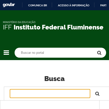
COMUNICA BR
ACESSO À INFORMAÇÃO
PARTI
IR
PARA
O
MINISTÉRIO DA EDUCAÇÃO
IFF
Instituto Federal Fluminense
CONTEÚDO
Buscar no portal
Buscar no portal
Busca