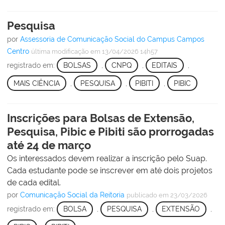
Pesquisa
por
Assessoria de Comunicação Social do Campus Campos
Centro
última modificação
em 13/04/2026 14h57
registrado em:
BOLSAS
,
CNPQ
,
EDITAIS
,
MAIS CIÊNCIA
,
PESQUISA
,
PIBITI
,
PIBIC
Inscrições para Bolsas de Extensão,
Pesquisa, Pibic e Pibiti são prorrogadas
até 24 de março
Os interessados devem realizar a inscrição pelo Suap.
Cada estudante pode se inscrever em até dois projetos
de cada edital.
por
Comunicação Social da Reitoria
publicado
em 23/03/2026
registrado em:
BOLSA
,
PESQUISA
,
EXTENSÃO
,