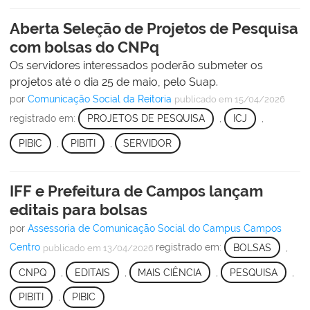
Aberta Seleção de Projetos de Pesquisa
com bolsas do CNPq
Os servidores interessados poderão submeter os
projetos até o dia 25 de maio, pelo Suap.
por
Comunicação Social da Reitoria
publicado
em 15/04/2026
registrado em:
PROJETOS DE PESQUISA
,
ICJ
,
PIBIC
,
PIBITI
,
SERVIDOR
IFF e Prefeitura de Campos lançam
editais para bolsas
por
Assessoria de Comunicação Social do Campus Campos
Centro
registrado em:
BOLSAS
,
publicado
em 13/04/2026
CNPQ
,
EDITAIS
,
MAIS CIÊNCIA
,
PESQUISA
,
PIBITI
,
PIBIC