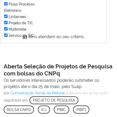
Fluxo Processo
Eletronico
Licitacoes
Projeto de TIC
Multimídia
Servico de TIC
93
itens atendem ao seu critério.
Aberta Seleção de Projetos de Pesquisa
com bolsas do CNPq
Os servidores interessados poderão submeter os
projetos até o dia 25 de maio, pelo Suap.
por
Comunicação Social da Reitoria
publicado
em 15/04/2026
registrado em:
PROJETO DE PESQUISA
,
BOLSA CNPQ
,
ICJ
,
PIBIC
,
PIBITI