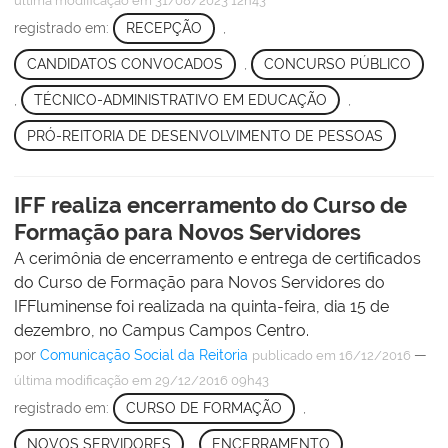
última modificação
em 31/08/2023 12h43
registrado em:
RECEPÇÃO
,
CANDIDATOS CONVOCADOS
,
CONCURSO PÚBLICO
,
TÉCNICO-ADMINISTRATIVO EM EDUCAÇÃO
,
PRÓ-REITORIA DE DESENVOLVIMENTO DE PESSOAS
IFF realiza encerramento do Curso de
Formação para Novos Servidores
A cerimônia de encerramento e entrega de certificados
do Curso de Formação para Novos Servidores do
IFFluminense foi realizada na quinta-feira, dia 15 de
dezembro, no Campus Campos Centro.
por
Comunicação Social da Reitoria
—
publicado
em 16/12/2016
última modificação
em 29/12/2016 09h43
registrado em:
CURSO DE FORMAÇÃO
,
NOVOS SERVIDORES
,
ENCERRAMENTO
,