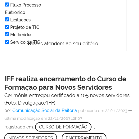
Fluxo Processo
Eletronico
Licitacoes
Projeto de TIC
Multimídia
Servico de TIC
8
itens atendem ao seu critério.
IFF realiza encerramento do Curso de
Formação para Novos Servidores
Cerimônia entregou certificado a 105 novos servidores
(Foto: Divulgação/IFF)
por
Comunicação Social da Reitoria
—
publicado
em 22/11/2023
última modificação
em 22/11/2023 12h07
registrado em:
CURSO DE FORMAÇÃO
,
NOVOS SERVIDORES
,
ENCERRAMENTO
,