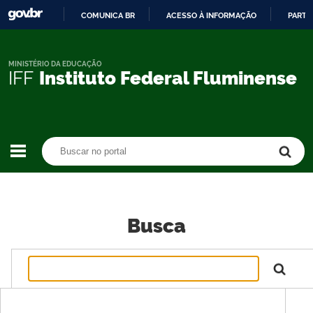
COMUNICA BR
ACESSO À INFORMAÇÃO
PARTI
IR
PARA
O
MINISTÉRIO DA EDUCAÇÃO
IFF
Instituto Federal Fluminense
CONTEÚDO
Buscar no portal
Buscar no portal
Busca