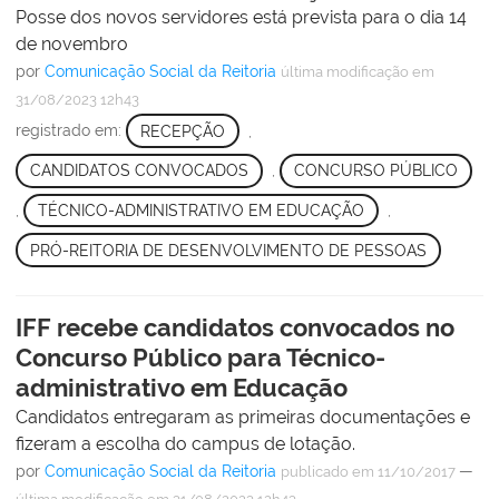
Posse dos novos servidores está prevista para o dia 14
de novembro
por
Comunicação Social da Reitoria
última modificação
em
31/08/2023 12h43
registrado em:
RECEPÇÃO
,
CANDIDATOS CONVOCADOS
,
CONCURSO PÚBLICO
,
TÉCNICO-ADMINISTRATIVO EM EDUCAÇÃO
,
PRÓ-REITORIA DE DESENVOLVIMENTO DE PESSOAS
IFF recebe candidatos convocados no
Concurso Público para Técnico-
administrativo em Educação
Candidatos entregaram as primeiras documentações e
fizeram a escolha do campus de lotação.
por
Comunicação Social da Reitoria
—
publicado
em 11/10/2017