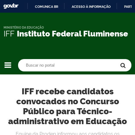
COMUNICA BR
ACESSO À INFORMAÇÃO
PARTI
IR
PARA
O
MINISTÉRIO DA EDUCAÇÃO
IFF
Instituto Federal Fluminense
CONTEÚDO
Buscar no portal
Buscar no portal
IFF recebe candidatos
convocados no Concurso
Público para Técnico-
administrativo em Educação
Equipe da Prodep informou aos candidatos os