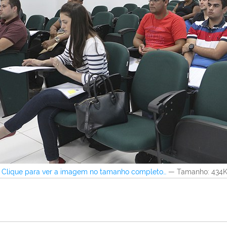
Clique para ver a imagem no tamanho completo…
—
Tamanho
: 434