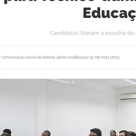
Educaç
Candidatos fizeram a escolha d
r
Comunicação Social da Reitoria
última modificação
31/08/2023 12h43