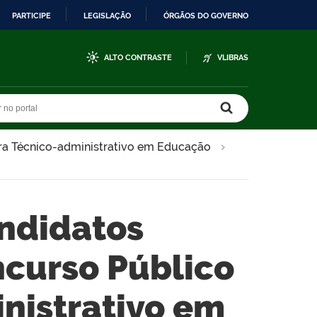
PARTICIPE
LEGISLAÇÃO
ÓRGÃOS DO GOVERNO
ALTO CONTRASTE
VLIBRAS
r no portal
r no portal
ra Técnico-administrativo em Educação
andidatos
curso Público
nistrativo em