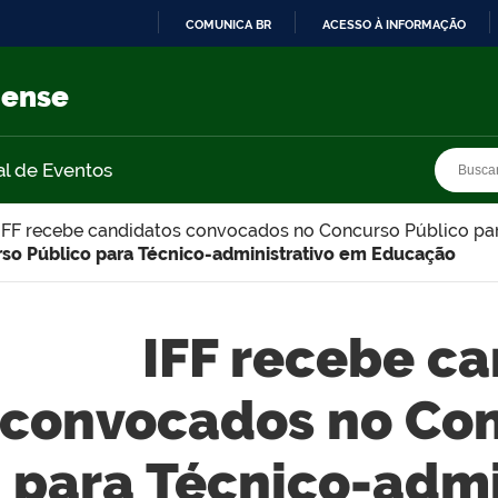
COMUNICA BR
ACESSO À INFORMAÇÃO
IR
PARA
nense
O
CONTEÚDO
Busca
Busca
al de Eventos
IFF recebe candidatos convocados no Concurso Público pa
so Público para Técnico-administrativo em Educação
IFF recebe c
convocados no Con
para Técnico-admi