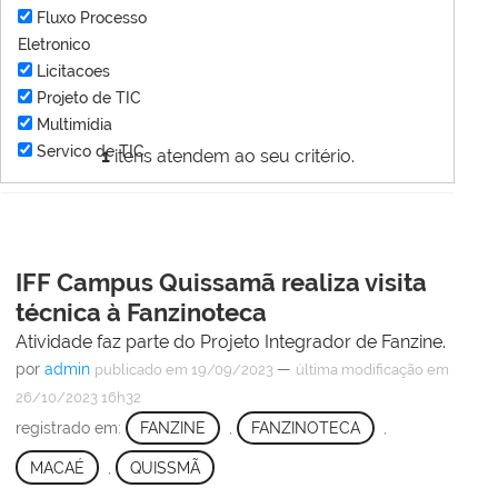
Fluxo Processo
Eletronico
Licitacoes
Projeto de TIC
Multimídia
Servico de TIC
1
itens atendem ao seu critério.
IFF Campus Quissamã realiza visita
técnica à Fanzinoteca
Atividade faz parte do Projeto Integrador de Fanzine.
por
admin
—
publicado
em 19/09/2023
última modificação
em
26/10/2023 16h32
registrado em:
FANZINE
,
FANZINOTECA
,
MACAÉ
,
QUISSMÃ