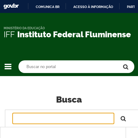
COMUNICA BR
ACESSO À INFORMAÇÃO
PARTI
IR
PARA
O
MINISTÉRIO DA EDUCAÇÃO
IFF
Instituto Federal Fluminense
CONTEÚDO
Buscar no portal
Buscar no portal
Busca