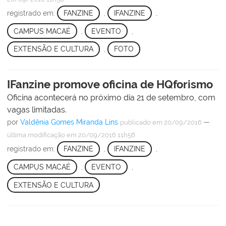
registrado em:
FANZINE
,
IFANZINE
,
CAMPUS MACAÉ
,
EVENTO
,
EXTENSÃO E CULTURA
,
FOTO
IFanzine promove oficina de HQforismo
Oficina acontecerá no próximo dia 21 de setembro, com
vagas limitadas.
por
Valdênia Gomes Miranda Lins
—
publicado
em 20/09/2016
última modificação
em 20/09/2016 11h56
registrado em:
FANZINE
,
IFANZINE
,
CAMPUS MACAÉ
,
EVENTO
,
EXTENSÃO E CULTURA