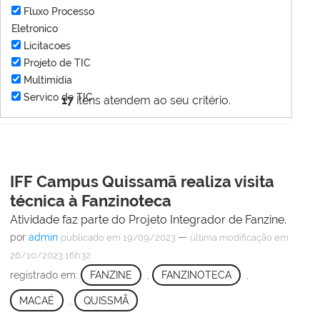
Fluxo Processo
Eletronico
Licitacoes
Projeto de TIC
Multimídia
Servico de TIC
17
itens atendem ao seu critério.
IFF Campus Quissamã realiza visita
técnica à Fanzinoteca
Atividade faz parte do Projeto Integrador de Fanzine.
por
admin
—
publicado
em 19/09/2023
última modificação
em
26/10/2023 16h32
registrado em:
FANZINE
,
FANZINOTECA
,
MACAÉ
,
QUISSMÃ