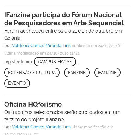
IFanzine participa do Fórum Nacional
de Pesquisadores em Arte Sequencial
Fórum aconteceu entre os dia 21 e 23 de outubro em
Goiânia.
por
Valdênia Gomes Miranda Lins
—
publicado
em 24/10/2016
última modificação
em 24/10/2016 11h21
registrado em:
CAMPUS MACAÉ
,
EXTENSÃO E CULTURA
,
FANZINE
,
IFANZINE
,
EVENTO
Oficina HQforismo
Os trabalhos selecionados serão publicados em um
fanzine do projeto IFanzine.
por
Valdênia Gomes Miranda Lins
última modificação
em
20/09/2016 11h56