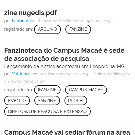
zine nugedis.pdf
por
Fanzinoteca
última modificação
em 18/05/2022 11h39
registrado em:
ARQUIVO
,
FANZINE
Fanzinoteca do Campus Macaé é sede
de associação de pesquisa
Lançamento da Anzine aconteceu em Leopoldina-MG.
por
Valdênia Lins
—
publicado
em 04/06/2019
última modificação
em 04/06/2019 12h33
registrado em:
IFANZINE
,
CAMPUS MACAÉ
,
EVENTO
,
FANZINE
,
PROPEI
,
DIRETORIA DE PESQUISA E EXTENSÃO
Campus Macaé vai sediar fórum na área