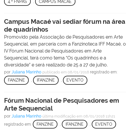
4.º FNPAS
,
CAMPUS MACAÉ
Campus Macaé vai sediar fórum na área
de quadrinhos
Promovido pela Associação de Pesquisadores em Arte
Sequencial, em parceria com a Fanzinoteca IFF Macaé, o
IV Fórum Nacional de Pesquisadores em Arte
Sequencial, terá como tema “Os quadrinhos e a
diversidade” e será realizado de 25 a 27 de julho.
por
Juliana Marinho
registrado em:
publicado
em 08/01/2018
FANZINE
,
IFANZINE
,
EVENTO
Fórum Nacional de Pesquisadores em
Arte Sequencial
por
Juliana Marinho
última modificação
em 08/01/2018 11h21
registrado em:
FANZINE
,
IFANZINE
,
EVENTO