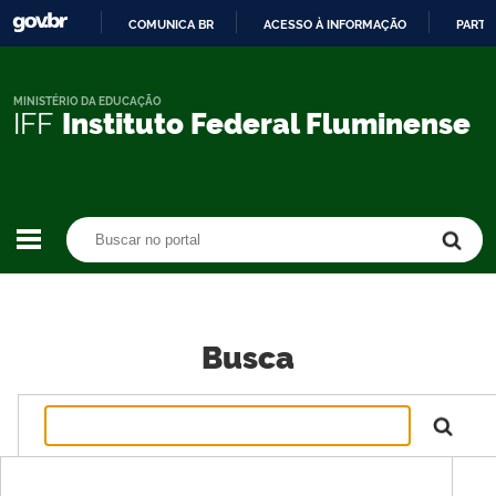
COMUNICA BR
ACESSO À INFORMAÇÃO
PARTI
IR
PARA
O
MINISTÉRIO DA EDUCAÇÃO
IFF
Instituto Federal Fluminense
CONTEÚDO
Buscar no portal
Buscar no portal
Busca