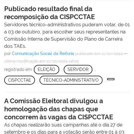
Publicado resultado final da
recomposição da CISPCCTAE
Servidores técnico-administrativos puderam votar, de 01
a 03 de outubro, para escolher seus representantes na
Comissão Interna de Supervisão do Plano de Carreira
dos TAEs.
por
Comunicação Social da Reitoria
—
publicado
em 11/10/2024
última modificação
em 11/10/2024 14h25
registrado em:
ELEIÇÃO
,
SERVIDOR
,
CISPCCTAE
,
TÉCNICO-ADMINISTRATIVO
,
A Comissão Eleitoral divulgou a
homologação das chapas que
concorrem às vagas da CISPCCTAE
As chapas realizarão suas campanhas até o dia 27 de
setembro e os dias para a votação serão entre 01 à 03