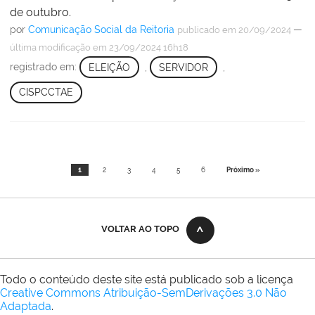
de outubro.
por
Comunicação Social da Reitoria
—
publicado
em 20/09/2024
última modificação
em 23/09/2024 16h18
registrado em:
ELEIÇÃO
,
SERVIDOR
,
CISPCCTAE
1
2
3
4
5
6
Próximo »
VOLTAR AO TOPO
Todo o conteúdo deste site está publicado sob a licença
Creative Commons Atribuição-SemDerivações 3.0 Não
Adaptada
.