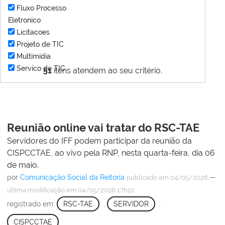
Fluxo Processo
Eletronico
Licitacoes
Projeto de TIC
Multimídia
Servico de TIC
51
itens atendem ao seu critério.
Reunião online vai tratar do RSC-TAE
Servidores do IFF podem participar da reunião da
CISPCCTAE, ao vivo pela RNP, nesta quarta-feira, dia 06
de maio.
por
Comunicação Social da Reitoria
—
publicado
em 04/05/2026
última modificação
em 04/05/2026 17h22
registrado em:
RSC-TAE
,
SERVIDOR
,
CISPCCTAE