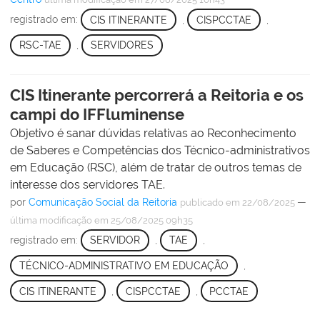
registrado em:
CIS ITINERANTE
,
CISPCCTAE
,
RSC-TAE
,
SERVIDORES
CIS Itinerante percorrerá a Reitoria e os
campi do IFFluminense
Objetivo é sanar dúvidas relativas ao Reconhecimento
de Saberes e Competências dos Técnico-administrativos
em Educação (RSC), além de tratar de outros temas de
interesse dos servidores TAE.
por
Comunicação Social da Reitoria
—
publicado
em 22/08/2025
última modificação
em 25/08/2025 09h35
registrado em:
SERVIDOR
,
TAE
,
TÉCNICO-ADMINISTRATIVO EM EDUCAÇÃO
,
CIS ITINERANTE
,
CISPCCTAE
,
PCCTAE