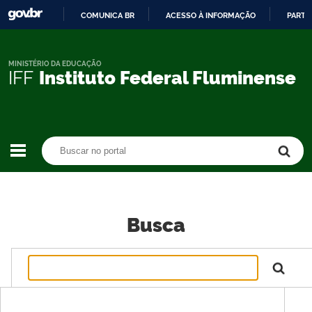
COMUNICA BR
ACESSO À INFORMAÇÃO
PARTI
IR
PARA
O
MINISTÉRIO DA EDUCAÇÃO
IFF
Instituto Federal Fluminense
CONTEÚDO
Buscar no portal
Buscar no portal
Busca