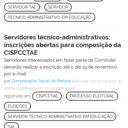
SERVIDOR TAE
,
SERVIDOR
,
TÉCNICO-ADMINISTRATIVO EM EDUCAÇÃO
Servidores técnico-administrativos:
inscrições abertas para composição da
CISPCCTAE
Servidores interessados em fazer parte da Comissão
deverão realizar a inscrição até o dia 19 de novembro,
por e-mail.
por
Comunicação Social da Reitoria
—
publicado
em 14/11/2025
última modificação
em 17/11/2025 10h55
registrado em:
CISPCCTAE
,
PROCESSO ELEITORAL
,
ELEIÇÕES
,
SERVIDOR TÉCNICO-ADMINISTRATIVO EM EDUCAÇÃO
,
TAE