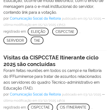
Educação, ocorre de modo eletrônico, com o envio de
mensagem para o e-mail institucional do servidor,
contendo link para a votação.
por
Comunicação Social da Reitoria
—
publicado
em 05/12/2025
última modificação
em 05/12/2025 13h53
registrado em:
ELEIÇÃO
,
CISPCCTAE
,
SERVIDOR
,
TAE
Visitas da CISPCCTAE Itinerante ciclo
2025 são concluídas
Foram feitas reuniões em todos os campi e na Reitoria
do IFFluminense para tratar de assuntos relacionados
aos servidores do quadro Técnico-administrativo em
Educação (TAE).
por
Comunicação Social da Reitoria
—
publicado
em 03/12/2025
última modificação
em 03/12/2025 14h31
registrado em:
CISPCCTAE
,
CIS ITINERANTE
,