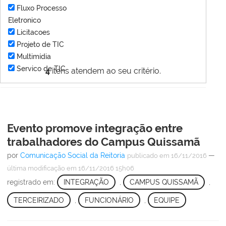
Fluxo Processo
Eletronico
Licitacoes
Projeto de TIC
Multimídia
Servico de TIC
4
itens atendem ao seu critério.
Evento promove integração entre
trabalhadores do Campus Quissamã
por
Comunicação Social da Reitoria
—
publicado
em 16/11/2016
última modificação
em 16/11/2016 15h06
registrado em:
INTEGRAÇÃO
,
CAMPUS QUISSAMÃ
,
TERCEIRIZADO
,
FUNCIONÁRIO
,
EQUIPE