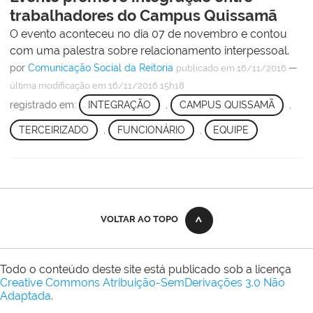
trabalhadores do Campus Quissamã
O evento aconteceu no dia 07 de novembro e contou
com uma palestra sobre relacionamento interpessoal.
por
Comunicação Social da Reitoria
—
publicado
em 16/11/2016
última modificação
em 16/11/2016 15h18
registrado em:
INTEGRAÇÃO
,
CAMPUS QUISSAMÃ
,
TERCEIRIZADO
,
FUNCIONÁRIO
,
EQUIPE
VOLTAR AO TOPO
Todo o conteúdo deste site está publicado sob a licença
Creative Commons Atribuição-SemDerivações 3.0 Não
Adaptada
.