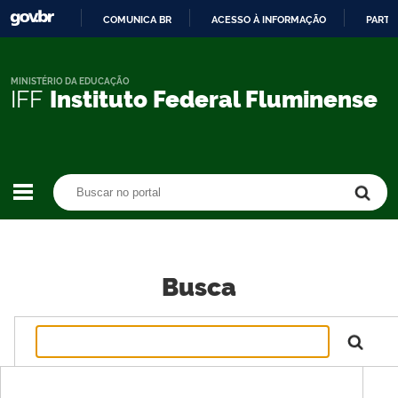
COMUNICA BR
ACESSO À INFORMAÇÃO
PARTI
IR
PARA
O
MINISTÉRIO DA EDUCAÇÃO
IFF
Instituto Federal Fluminense
CONTEÚDO
Buscar no portal
Buscar no portal
Busca