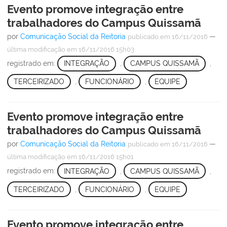
Evento promove integração entre
trabalhadores do Campus Quissamã
por
Comunicação Social da Reitoria
—
publicado
em 16/11/2016
última modificação
em 16/11/2016 15h03
registrado em:
INTEGRAÇÃO
,
CAMPUS QUISSAMÃ
,
TERCEIRIZADO
,
FUNCIONÁRIO
,
EQUIPE
Evento promove integração entre
trabalhadores do Campus Quissamã
por
Comunicação Social da Reitoria
—
publicado
em 16/11/2016
última modificação
em 16/11/2016 15h01
registrado em:
INTEGRAÇÃO
,
CAMPUS QUISSAMÃ
,
TERCEIRIZADO
,
FUNCIONÁRIO
,
EQUIPE
Evento promove integração entre