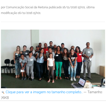
por
Comunicação Social da Reitoria
publicado
16/11/2016 15h01,
última
modificação
16/11/2016 15h01
Clique para ver a imagem no tamanho completo…
—
Tamanho
:
76KB