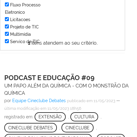
Fluxo Processo
Eletronico
Licitacoes
Projeto de TIC
Multimídia
Servico de TIC
1
itens atendem ao seu critério.
PODCAST E EDUCAÇÃO #09
UM PAPO ALÉM DA QUÍMICA - COM O MONSTRÃO DA
QUÍMICA
por
Equipe Cineclube Debates
—
publicado
em 11/05/2023
última modificação
em 11/05/2023 18h56
registrado em:
EXTENSÃO
,
CULTURA
,
CINECLUBE DEBATES
,
CINECLUBE
,