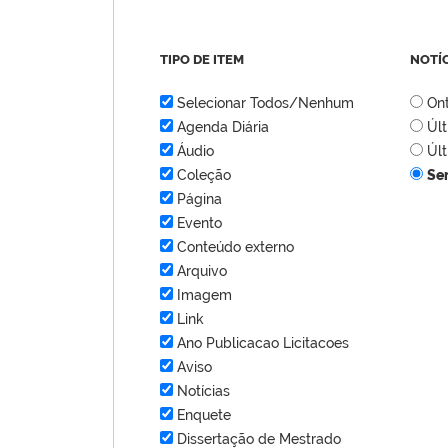
TIPO DE ITEM
NOTÍ
Selecionar Todos/Nenhum
On
Agenda Diária
Úl
Áudio
Úl
Coleção
Se
Página
Evento
Conteúdo externo
Arquivo
Imagem
Link
Ano Publicacao Licitacoes
Aviso
Notícias
Enquete
Dissertação de Mestrado