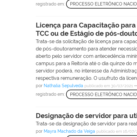
registrado em:
PROCESSO ELETRÔNICO NACI
Licença para Capacitação para
TCC ou de Estágio de pós-dou
Trata-se da solicitação de licença para cap
de pós-doutoramento para atender necessid
aberto pelo servidor com antecedência mín
campus para a Reitoria até o dia quinze do m
servidor poderá, no interesse da Administra
respectiva remuneração. O usufruto da licen
por
Nathalia Sepulveda
publicado
em 30/07/2021
registrado em:
PROCESSO ELETRÔNICO NACI
Designação de servidor para uti
Trata-se da designação de servidor para re
por
Mayra Machado da Veiga
publicado
em 16/07/