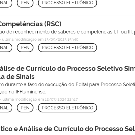
ONAL
,
PEN
,
PROCESSO ELETRÔNICO
Competências (RSC)
ção de reconhecimento de saberes e competências I, II ou III,
—
última modificação
em 13/09/2023 15h40
ONAL
,
PEN
,
PROCESSO ELETRÔNICO
álise de Currículo do Processo Seletivo Si
a de Sinais
e durante a fase de execução do Edital para Processo Selet
ção no IFFluminense.
—
última modificação
em 12/07/2024 22h17
ONAL
,
PEN
,
PROCESSO ELETRÔNICO
co e Análise de Currículo do Processo Sele