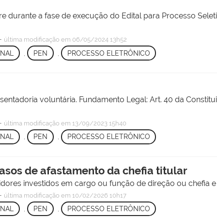
e durante a fase de execução do Edital para Processo Selet
—
última modificação
em 06/05/2024 13h52
ONAL
,
PEN
,
PROCESSO ELETRÔNICO
entadoria voluntária. Fundamento Legal: Art. 40 da Constitu
—
última modificação
em 13/09/2023 15h40
ONAL
,
PEN
,
PROCESSO ELETRÔNICO
asos de afastamento da chefia titular
vidores investidos em cargo ou função de direção ou chefia 
—
última modificação
em 10/02/2026 10h17
ONAL
,
PEN
,
PROCESSO ELETRÔNICO