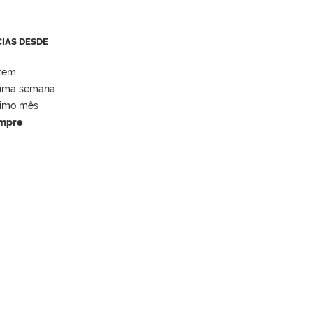
CIAS DESDE
tem
tima semana
timo mês
mpre