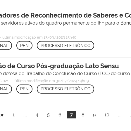
liadores de Reconhecimento de Saberes e 
e servidores ativos do quadro permanente do IFF para o Ba
—
última modificação
em 13/09/2023 15h40
ONAL
,
PEN
,
PROCESSO ELETRÔNICO
ão de Curso Pós-graduação Lato Sensu
 defesa do Trabalho de Conclusão de Curso (TCC) de curs
—
/2021
última modificação
em 30/07/2024 14h09
ONAL
,
PEN
,
PROCESSO ELETRÔNICO
or
1
...
4
5
6
7
8
9
10
...