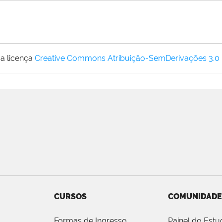
a licença
Creative Commons Atribuição-SemDerivações 3.0
CURSOS
COMUNIDADE
Formas de Ingresso
Painel do Estu