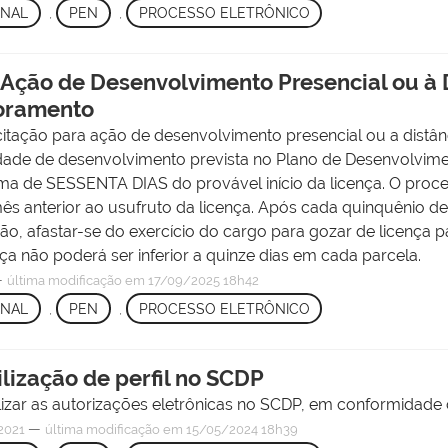
ONAL
,
PEN
,
PROCESSO ELETRÔNICO
 Ação de Desenvolvimento Presencial ou à 
toramento
acitação para ação de desenvolvimento presencial ou a distâ
ade de desenvolvimento prevista no Plano de Desenvolvime
ima de SESSENTA DIAS do provável início da licença. O pr
ês anterior ao usufruto da licença. Após cada quinquênio de e
ção, afastar-se do exercício do cargo para gozar de licença 
ça não poderá ser inferior a quinze dias em cada parcela.
—
última modificação
em 17/09/2025 18h42
ONAL
,
PEN
,
PROCESSO ELETRÔNICO
lização de perfil no SCDP
alizar as autorizações eletrônicas no SCDP, em conformidad
—
2021
última modificação
em 15/05/2024 18h39