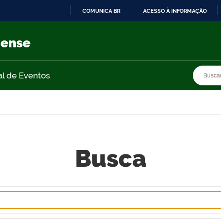
COMUNICA BR
ACESSO À INFORMAÇÃO
IR
PARA
nense
O
CONTEÚDO
Busca
Busca
al de Eventos
Busca