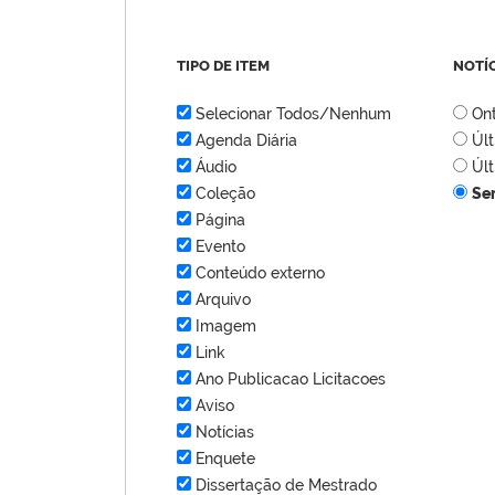
TIPO DE ITEM
NOTÍ
Selecionar Todos/Nenhum
On
Agenda Diária
Úl
Áudio
Úl
Coleção
Se
Página
Evento
Conteúdo externo
Arquivo
Imagem
Link
Ano Publicacao Licitacoes
Aviso
Notícias
Enquete
Dissertação de Mestrado