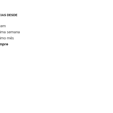
CIAS DESDE
tem
tima semana
timo mês
mpre