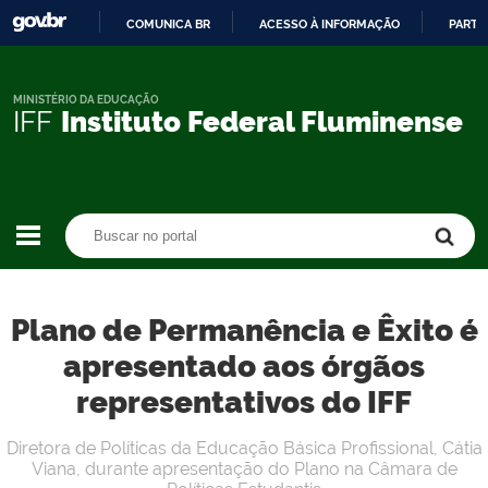
COMUNICA BR
ACESSO À INFORMAÇÃO
PARTI
IR
PARA
O
MINISTÉRIO DA EDUCAÇÃO
IFF
Instituto Federal Fluminense
CONTEÚDO
Buscar no portal
Buscar no portal
Plano de Permanência e Êxito é
apresentado aos órgãos
representativos do IFF
Diretora de Políticas da Educação Básica Profissional, Cátia
Viana, durante apresentação do Plano na Câmara de