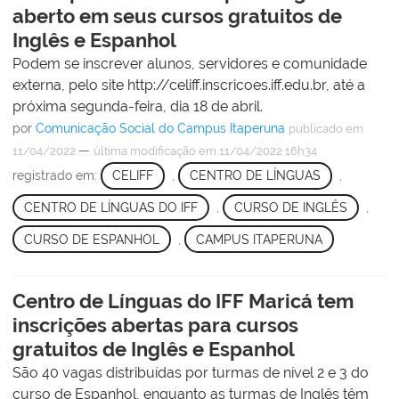
aberto em seus cursos gratuitos de
Inglês e Espanhol
Podem se inscrever alunos, servidores e comunidade
externa, pelo site http://celiff.inscricoes.iff.edu.br, até a
próxima segunda-feira, dia 18 de abril.
por
Comunicação Social do Campus Itaperuna
publicado
em
—
11/04/2022
última modificação
em 11/04/2022 16h34
registrado em:
CELIFF
,
CENTRO DE LÍNGUAS
,
CENTRO DE LÍNGUAS DO IFF
,
CURSO DE INGLÊS
,
CURSO DE ESPANHOL
,
CAMPUS ITAPERUNA
Centro de Línguas do IFF Maricá tem
inscrições abertas para cursos
gratuitos de Inglês e Espanhol
São 40 vagas distribuídas por turmas de nível 2 e 3 do
curso de Espanhol, enquanto as turmas de Inglês têm