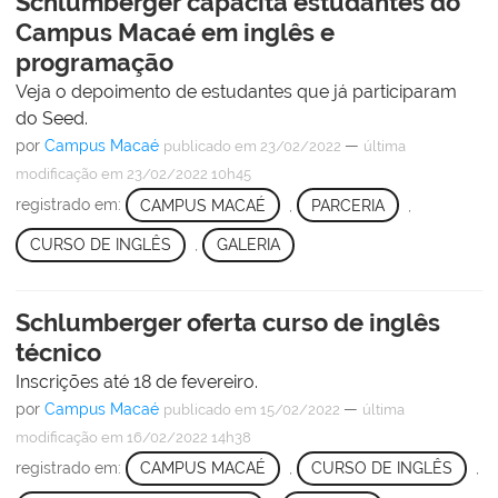
Schlumberger capacita estudantes do
Campus Macaé em inglês e
programação
Veja o depoimento de estudantes que já participaram
do Seed.
por
Campus Macaé
—
publicado
em 23/02/2022
última
modificação
em 23/02/2022 10h45
registrado em:
CAMPUS MACAÉ
,
PARCERIA
,
CURSO DE INGLÊS
,
GALERIA
Schlumberger oferta curso de inglês
técnico
Inscrições até 18 de fevereiro.
por
Campus Macaé
—
publicado
em 15/02/2022
última
modificação
em 16/02/2022 14h38
registrado em:
CAMPUS MACAÉ
,
CURSO DE INGLÊS
,