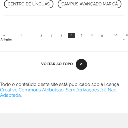
CENTRO DE LÍNGUAS
,
CAMPUS AVANÇADO MARICÁ
«
1
...
3
4
5
6
7
8
9
10
P
Anterior
»
VOLTAR AO TOPO
Todo o conteúdo deste site está publicado sob a licença
Creative Commons Atribuição-SemDerivações 3.0 Não
Adaptada
.