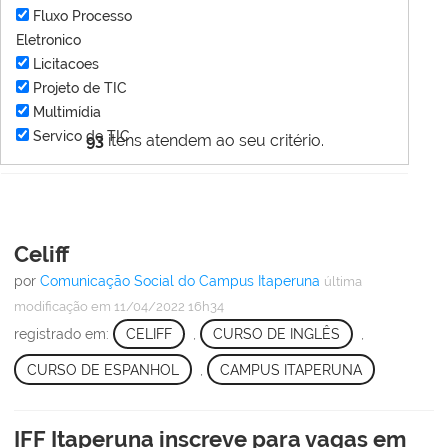
Fluxo Processo
Eletronico
Licitacoes
Projeto de TIC
Multimídia
Servico de TIC
93
itens atendem ao seu critério.
Celiff
por
Comunicação Social do Campus Itaperuna
última
modificação
em 11/04/2022 16h34
registrado em:
CELIFF
,
CURSO DE INGLÊS
,
CURSO DE ESPANHOL
,
CAMPUS ITAPERUNA
IFF Itaperuna inscreve para vagas em