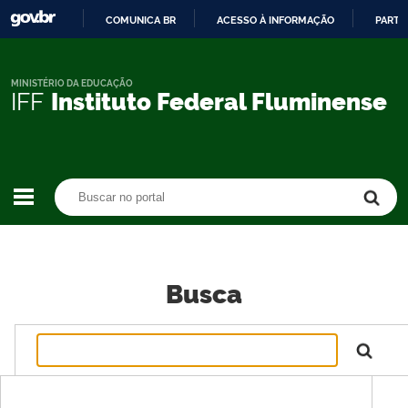
COMUNICA BR
ACESSO À INFORMAÇÃO
PARTI
IR
PARA
O
MINISTÉRIO DA EDUCAÇÃO
IFF
Instituto Federal Fluminense
CONTEÚDO
Buscar no portal
Buscar no portal
Busca