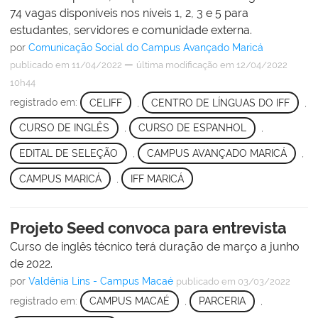
74 vagas disponíveis nos níveis 1, 2, 3 e 5 para
estudantes, servidores e comunidade externa.
por
Comunicação Social do Campus Avançado Maricá
—
publicado
em 11/04/2022
última modificação
em 12/04/2022
10h44
registrado em:
CELIFF
,
CENTRO DE LÍNGUAS DO IFF
,
CURSO DE INGLÊS
,
CURSO DE ESPANHOL
,
EDITAL DE SELEÇÃO
,
CAMPUS AVANÇADO MARICÁ
,
CAMPUS MARICÁ
,
IFF MARICÁ
Projeto Seed convoca para entrevista
Curso de inglês técnico terá duração de março a junho
de 2022.
por
Valdênia Lins - Campus Macaé
publicado
em 03/03/2022
registrado em:
CAMPUS MACAÉ
,
PARCERIA
,