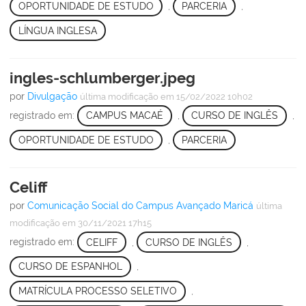
OPORTUNIDADE DE ESTUDO
,
PARCERIA
,
LÍNGUA INGLESA
ingles-schlumberger.jpeg
por
Divulgação
última modificação
em 15/02/2022 10h02
registrado em:
CAMPUS MACAÉ
,
CURSO DE INGLÊS
,
OPORTUNIDADE DE ESTUDO
,
PARCERIA
Celiff
por
Comunicação Social do Campus Avançado Maricá
última
modificação
em 30/11/2021 17h15
registrado em:
CELIFF
,
CURSO DE INGLÊS
,
CURSO DE ESPANHOL
,
MATRÍCULA PROCESSO SELETIVO
,