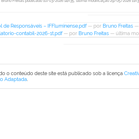
r
Bruno Freitas
publicado
10/03/2026 14h35,
última modificação
29/05/2026 11h3
l de Responsáveis – IFFluminense.pdf
—
por
Bruno Freitas
— 
latorio-contabil-2026-1t.pdf
—
por
Bruno Freitas
— última mo
do o conteúdo deste site está publicado sob a licença
Creat
o Adaptada
.