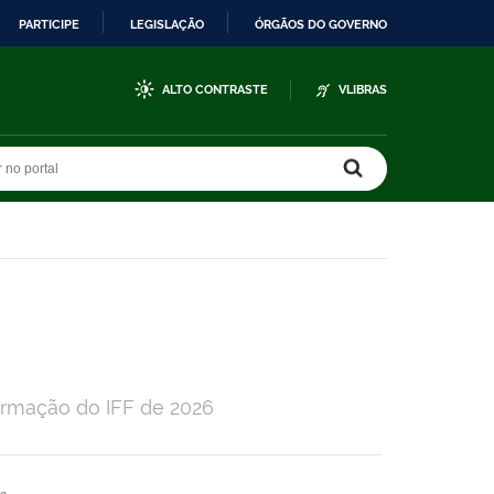
PARTICIPE
LEGISLAÇÃO
ÓRGÃOS DO GOVERNO
ALTO CONTRASTE
VLIBRAS
r no portal
r no portal
ormação do IFF de 2026