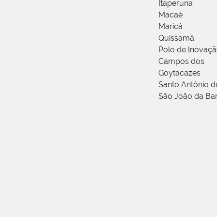
Itaperuna
Macaé
Maricá
Quissamã
Polo de Inovaç
Campos dos
Goytacazes
Santo Antônio 
São João da Ba