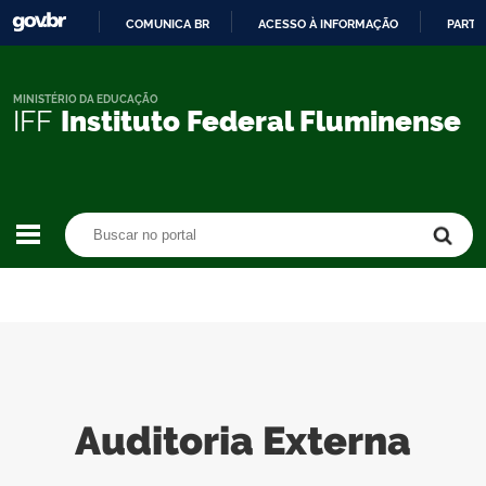
COMUNICA BR
ACESSO À INFORMAÇÃO
PARTI
IR
PARA
O
MINISTÉRIO DA EDUCAÇÃO
IFF
Instituto Federal Fluminense
CONTEÚDO
Buscar no portal
Buscar no portal
Auditoria Externa