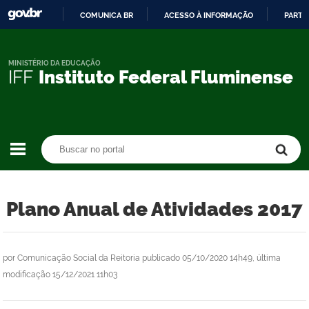
COMUNICA BR
ACESSO À INFORMAÇÃO
PARTI
IR
PARA
O
MINISTÉRIO DA EDUCAÇÃO
IFF
Instituto Federal Fluminense
CONTEÚDO
Buscar no portal
Buscar no portal
Plano Anual de Atividades 2017
por
Comunicação Social da Reitoria
publicado
05/10/2020 14h49,
última
modificação
15/12/2021 11h03