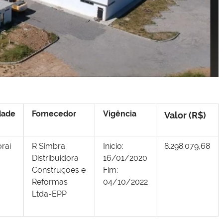
dade
Fornecedor
Vigência
Valor (R$)
oraí
R Simbra
Início:
8.298.079,68
Distribuidora
16/01/2020
Construções e
Fim:
Reformas
04/10/2022
Ltda-EPP