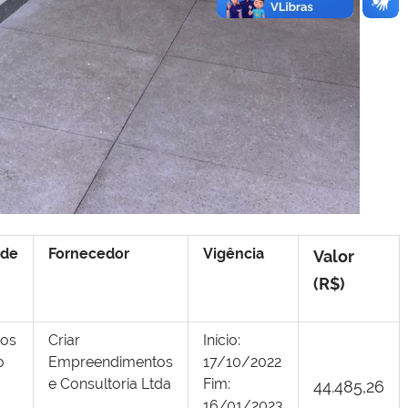
ade
Fornecedor
Vigência
Valor
(R$)
os
Criar
Início:
o
Empreendimentos
17/10/2022
e Consultoria Ltda
Fim:
44.485,26
16/01/2023