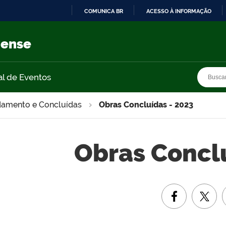
COMUNICA BR
ACESSO À INFORMAÇÃO
IR
PARA
nense
O
CONTEÚDO
Busca
Busca
al de Eventos
amento e Concluídas
Obras Concluídas - 2023
Obras Conclu