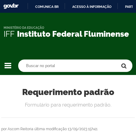
COMUNICA BR
ACESSO À INFORMAÇÃO
PARTI
IR
PARA
O
MINISTÉRIO DA EDUCAÇÃO
IFF
Instituto Federal Fluminense
CONTEÚDO
Buscar no portal
Buscar no portal
Requerimento padrão
Formulário para requerimento padrão.
por
Ascom Reitoria
última modificação
13/09/2023 15h41