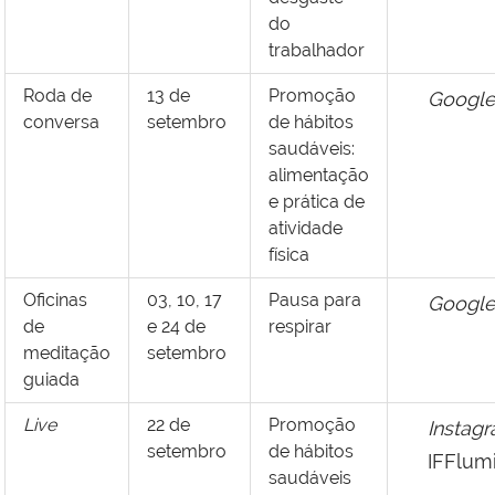
do
trabalhador
Roda de
13 de
Promoção
Google
conversa
setembro
de hábitos
saudáveis:
alimentação
e prática de
atividade
física
Oficinas
03, 10, 17
Pausa para
Google
de
e 24 de
respirar
meditação
setembro
guiada
Live
22 de
Promoção
Instag
setembro
de hábitos
IFFlum
saudáveis