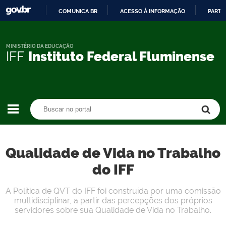
COMUNICA BR
ACESSO À INFORMAÇÃO
PARTI
IR
PARA
O
MINISTÉRIO DA EDUCAÇÃO
IFF
Instituto Federal Fluminense
CONTEÚDO
Buscar no portal
Buscar no portal
Qualidade de Vida no Trabalho
do IFF
A Política de QVT do IFF foi construída por uma comissão
multidisciplinar, a partir das percepções dos próprios
servidores sobre sua Qualidade de Vida no Trabalho.