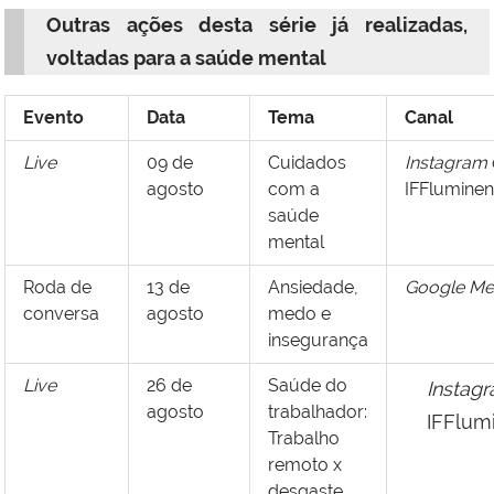
Outras ações desta série já realizadas,
voltadas para a saúde mental
Evento
Data
Tema
Canal
Live
09 de
Cuidados
Instagram
agosto
com a
IFFlumine
saúde
mental
Roda de
13 de
Ansiedade,
Google Me
conversa
agosto
medo e
insegurança
Live
26 de
Saúde do
Instag
agosto
trabalhador:
IFFlum
Trabalho
remoto x
desgaste