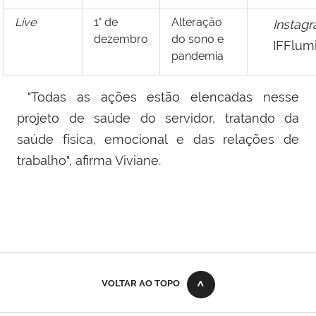
Live
1° de
Alteração
Instag
dezembro
do sono e
IFFlum
pandemia
"Todas as ações estão elencadas nesse
projeto de saúde do servidor, tratando da
saúde física, emocional e das relações de
trabalho", afirma Viviane.
VOLTAR AO TOPO