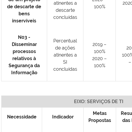
atinentes a
202
de descarte de
100%
descarte
bens
concluídas
inservíveis
N03 -
Percentual
Disseminar
2019 –
de ações
20
processos
100%
atinentes a
100
relativos à
2020 –
SI
–
Segurança da
100%
concluídas
Informação
EIXO: SERVIÇOS DE TI
Metas
Resu
Necessidade
Indicador
Propostas
das