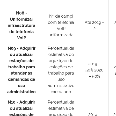
N08 -
Nº de campi
Uniformizar
com telefonia
Até 2019 –
infraestrutura
VoIP
2
de telefonia
uniformizada
VoIP
N09 - Adquirir
Percentual da
ou atualizar
estimativa de
estações de
aquisição de
2019 –
trabalho para
estações de
2
50% 2020
atender as
trabalho para
– 50%
demandas de
uso
uso
administrativo
administrativo
executado
N10 - Adquirir
Percentual da
ou atualizar
estimativa de
estações de
aquisição de
2019 –
2