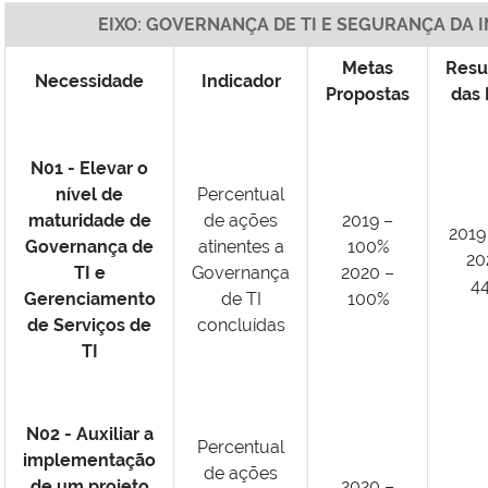
EIXO: GOVERNANÇA DE TI E SEGURANÇA DA
Metas
Resu
Necessidade
Indicador
Propostas
das
N01 - Elevar o
nível de
Percentual
maturidade de
de ações
2019 –
2019
Governança de
atinentes a
100%
20
TI e
Governança
2020 –
4
Gerenciamento
de TI
100%
de Serviços de
concluídas
TI
N02 - Auxiliar a
Percentual
implementação
de ações
de um projeto
2020 –