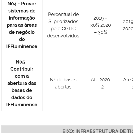
N04 - Prover
sistemas de
Percentual de
informação
2019 –
SI priorizados
2019
para as áreas
30% 2020
pelo CGTIC
2020
de negócio
– 30%
desenvolvidos
do
IFFluminense
N05 -
Contribuir
com a
Nº de bases
Até 2020
Até 
abertura das
abertas
– 2
bases de
dados do
IFFluminense
EIXO: INFRAESTRUTURA DE TI