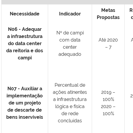
Metas
R
Necessidade
Indicador
Propostas
N06 - Adequar
Nº de campi
a infraestrutura
com data
Até 2020
do data center
center
– 7
da reitoria e dos
adequado
campi
Percentual de
N07 - Auxiliar a
ações atinentes
2019 –
implementação
2
a infraestrutura
100%
de um projeto
lógica e física
2020 –
de descarte de
de rede
100%
bens inservíveis
concluídas