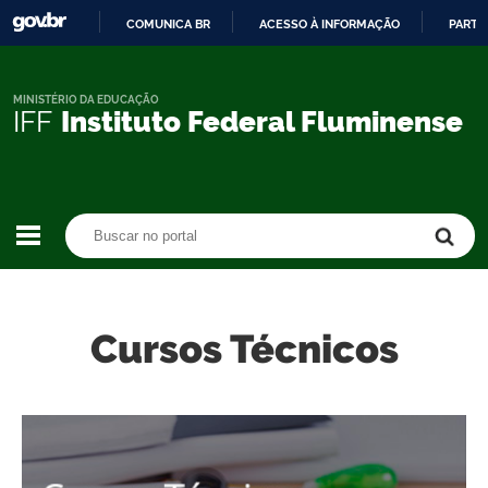
COMUNICA BR
ACESSO À INFORMAÇÃO
PARTI
IR
PARA
O
MINISTÉRIO DA EDUCAÇÃO
IFF
Instituto Federal Fluminense
CONTEÚDO
Buscar no portal
Buscar no portal
Cursos Técnicos