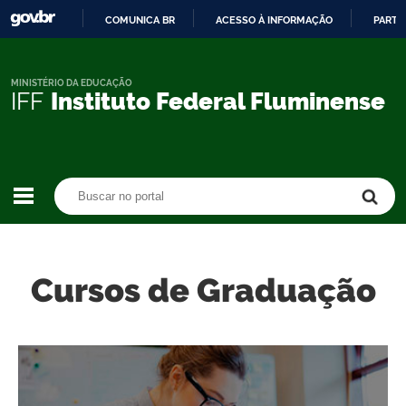
COMUNICA BR
ACESSO À INFORMAÇÃO
PARTI
IR
PARA
O
MINISTÉRIO DA EDUCAÇÃO
IFF
Instituto Federal Fluminense
CONTEÚDO
Buscar no portal
Buscar no portal
Cursos de Graduação