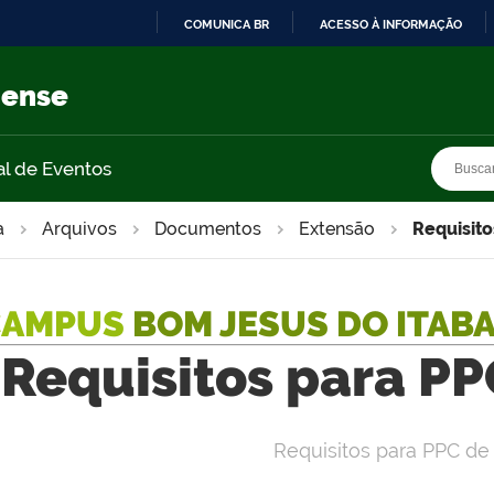
COMUNICA BR
ACESSO À INFORMAÇÃO
IR
PARA
nense
O
CONTEÚDO
Busca
Busca
al de Eventos
a
Arquivos
Documentos
Extensão
Requisito
CAMPUS
BOM JESUS DO ITAB
Requisitos para PP
Requisitos para PPC de