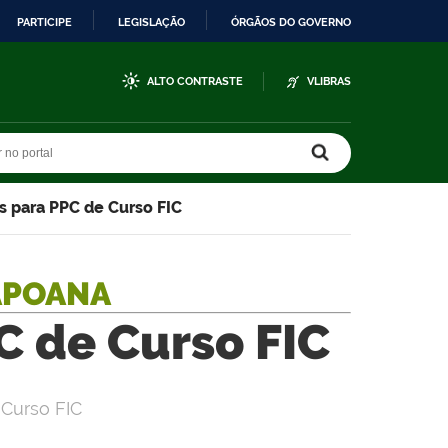
PARTICIPE
LEGISLAÇÃO
ÓRGÃOS DO GOVERNO
ALTO CONTRASTE
VLIBRAS
r no portal
r no portal
s para PPC de Curso FIC
APOANA
C de Curso FIC
 Curso FIC