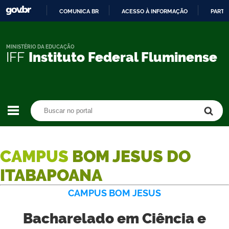
COMUNICA BR
ACESSO À INFORMAÇÃO
PARTI
IR
PARA
O
MINISTÉRIO DA EDUCAÇÃO
IFF
Instituto Federal Fluminense
CONTEÚDO
Buscar no portal
Buscar no portal
CAMPUS
BOM JESUS DO
ITABAPOANA
CAMPUS BOM JESUS
Bacharelado em Ciência e