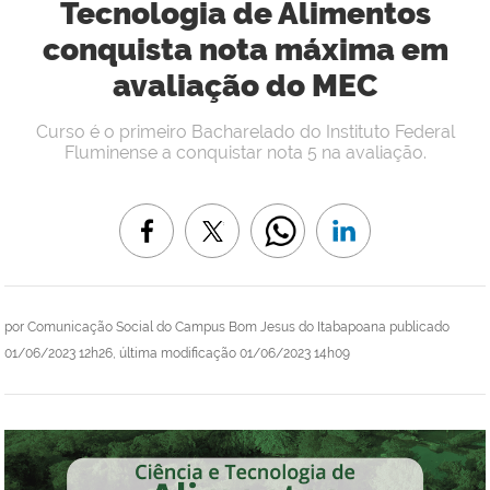
Tecnologia de Alimentos
conquista nota máxima em
avaliação do MEC
Curso é o primeiro Bacharelado do Instituto Federal
Fluminense a conquistar nota 5 na avaliação.
por
Comunicação Social do Campus Bom Jesus do Itabapoana
publicado
01/06/2023 12h26,
última modificação
01/06/2023 14h09