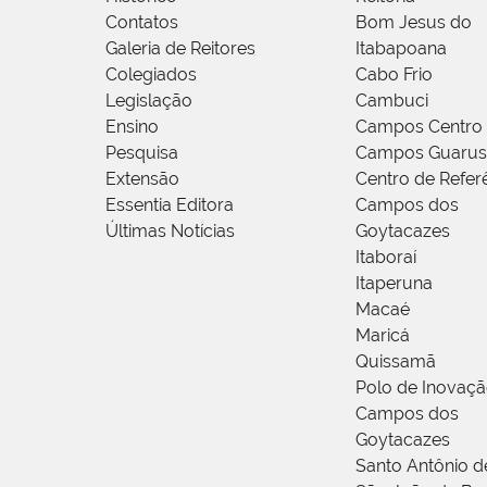
Contatos
Bom Jesus do
Galeria de Reitores
Itabapoana
Colegiados
Cabo Frio
Legislação
Cambuci
Ensino
Campos Centro
Pesquisa
Campos Guarus
Extensão
Centro de Refer
Essentia Editora
Campos dos
Últimas Notícias
Goytacazes
Itaboraí
Itaperuna
Macaé
Maricá
Quissamã
Polo de Inovaç
Campos dos
Goytacazes
Santo Antônio 