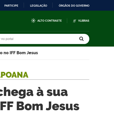
PARTICIPE
LEGISLAÇÃO
ÓRGÃOS DO GOVERNO
ALTO CONTRASTE
VLIBRAS
r no portal
r no portal
ão no IFF Bom Jesus
APOANA
chega à sua
IFF Bom Jesus