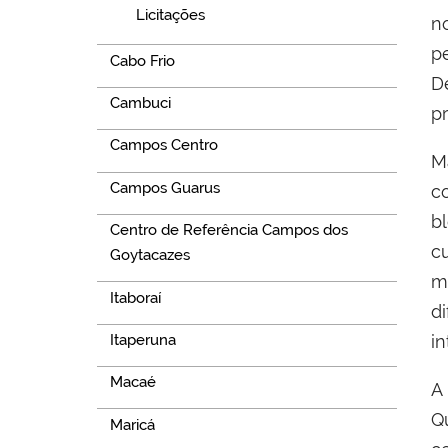
Licitações
n
p
Cabo Frio
D
Cambuci
p
Campos Centro
M
Campos Guarus
c
b
Centro de Referência Campos dos
c
Goytacazes
m
Itaboraí
d
Itaperuna
i
Macaé
A
Q
Maricá