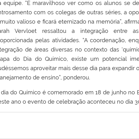
a equipe. “É maravilhoso ver como os alunos se de
ntrosamento com os colegas de outras séries, a opor
muito valioso e ficará eternizado na memória”, afirm
arah Vervloet ressaltou a integração entre a
roporcionada pelas atividades. “A coordenação, en
ntegração de áreas diversas no contexto das ‘químic
tapa do Dia do Químico, existe um potencial imens
udéssemos aproveitar mais desse dia para expandir o
lanejamento de ensino”, ponderou.
 dia do Químico é comemorado em 18 de junho no Br
este ano o evento de celebração aconteceu no dia 3