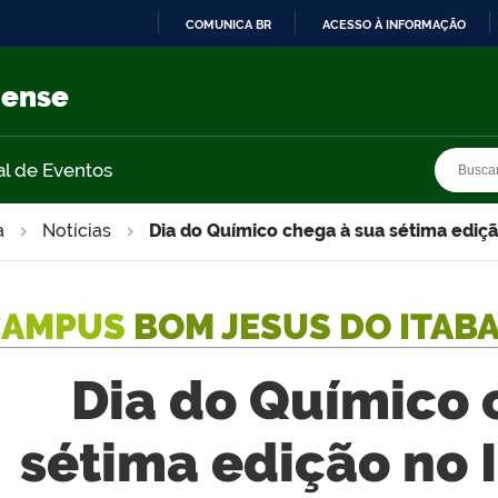
COMUNICA BR
ACESSO À INFORMAÇÃO
IR
PARA
nense
O
CONTEÚDO
Busca
Busca
al de Eventos
a
Notícias
Dia do Químico chega à sua sétima ediç
CAMPUS
BOM JESUS DO ITAB
Dia do Químico 
sétima edição no 