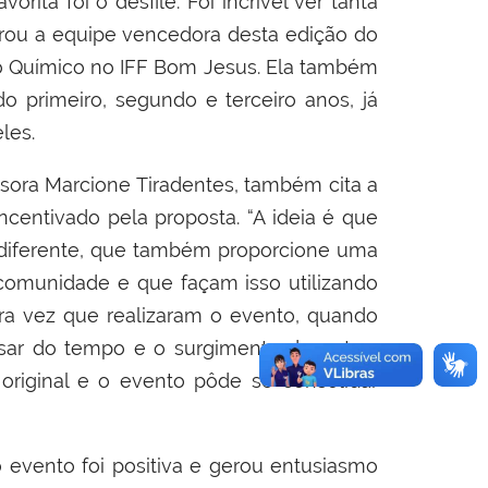
rita foi o desfile. Foi incrível ver tanta
egrou a equipe vencedora desta edição do
o Químico no IFF Bom Jesus. Ela também
o primeiro, segundo e terceiro anos, já
les.
sora Marcione Tiradentes, também cita a
centivado pela proposta. “A ideia é que
, diferente, que também proporcione uma
comunidade e que façam isso utilizando
ira vez que realizaram o evento, quando
sar do tempo e o surgimento de outras
 original e o evento pôde se consolidar
 evento foi positiva e gerou entusiasmo