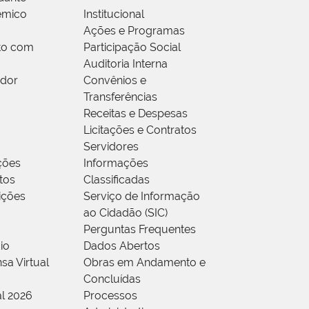
êmico
Institucional
Ações e Programas
to com
Participação Social
Auditoria Interna
idor
Convênios e
Transferências
Receitas e Despesas
Licitações e Contratos
Servidores
ções
Informações
tos
Classificadas
rições
Serviço de Informação
ao Cidadão (SIC)
Perguntas Frequentes
io
Dados Abertos
sa Virtual
Obras em Andamento e
Concluídas
al 2026
Processos