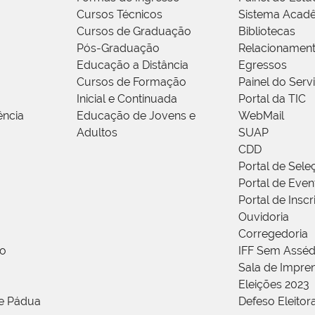
Cursos Técnicos
Sistema Acad
Cursos de Graduação
Bibliotecas
Pós-Graduação
Relacionamen
Educação a Distância
Egressos
Cursos de Formação
Painel do Serv
Inicial e Continuada
Portal da TIC
ência
Educação de Jovens e
WebMail
Adultos
SUAP
CDD
Portal de Sele
Portal de Even
Portal de Insc
Ouvidoria
Corregedoria
ão
IFF Sem Asséd
Sala de Impren
Eleições 2023
de Pádua
Defeso Eleitor