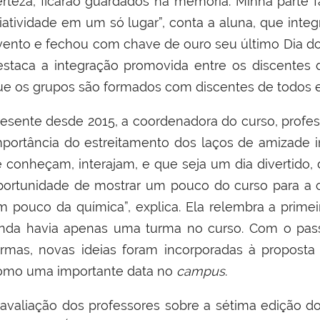
rteza, ficarão guardados na memória. Minha parte favo
riatividade em um só lugar”, conta a aluna, que int
vento e fechou com chave de ouro seu último Dia d
estaca a integração promovida entre os discentes d
ue os grupos são formados com discentes de todos e
resente desde 2015, a coordenadora do curso, profes
mportância do estreitamento dos laços de amizade in
e conheçam, interajam, e que seja um dia divertido
portunidade de mostrar um pouco do curso para a 
m pouco da química”, explica. Ela relembra a prime
inda havia apenas uma turma no curso. Com o pas
urmas, novas ideias foram incorporadas à proposta
omo uma importante data no
campus
.
 avaliação dos professores sobre a sétima edição do