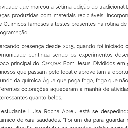
ovidade que marcou a sétima edição do tradicional D
eças produzidas com materiais recicláveis, incorp
e Químicos famosos a testes presentes na rotina de
rogramação.
arcando presença desde 2015, quando foi iniciado 
omunidade continua sendo os experimentos desen
loco principal do
Campus
Bom Jesus. Divididos em 
uriosos que passam pelo local e aproveitam a opor
undo da química. Água que pega fogo, fogo que não
iferentes colorações aqueceram a manhã de ativida
nteressantes quanto belos.
 estudante Luísa Rocha Abreu está se despedindo
uímico deixará saudades. “Foi um dia para guarda