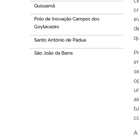
ce
Quissamã
c
e
Polo de Inovação Campos dos
Goytacazes
d
q
Santo Antônio de Pádua
P
São João da Barra
i
s
o
u
a
t
c
A