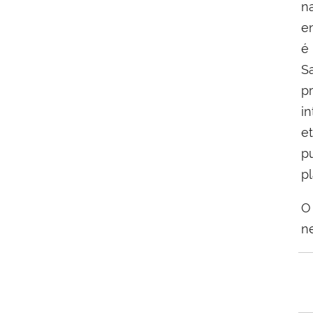
n
e
é 
S
p
i
e
p
p
O
n