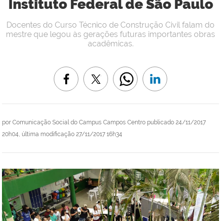
Instituto Federal de São Paulo
Docentes do Curso Técnico de Construção Civil falam do
mestre que legou às gerações futuras importantes obras
acadêmicas.
por
Comunicação Social do Campus Campos Centro
publicado
24/11/2017
20h04,
última modificação
27/11/2017 16h34