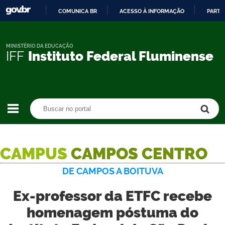
COMUNICA BR
ACESSO À INFORMAÇÃO
PARTI
IR
PARA
O
MINISTÉRIO DA EDUCAÇÃO
IFF
Instituto Federal Fluminense
CONTEÚDO
Buscar no portal
Buscar no portal
CAMPUS
CAMPOS CENTRO
DE CAMPOS A BOITUVA
Ex-professor da ETFC recebe
homenagem póstuma do